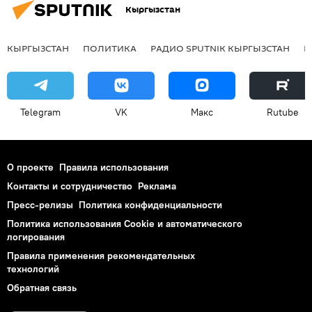
Кыргызстан
КЫРГЫЗСТАН
ПОЛИТИКА
РАДИО SPUTNIK КЫРГЫЗСТАН
Р
Telegram
VK
Макс
Rutube
О проекте
Правила использования
Контакты и сотрудничество
Реклама
Пресс-релизы
Политика конфиденциальности
Политика использования Cookie и автоматического
логирования
Правила применения рекомендательных
технологий
Обратная связь