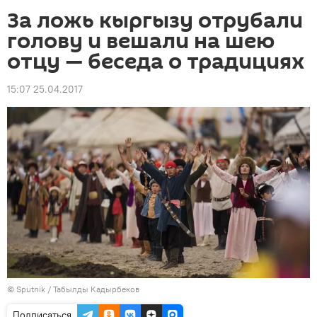
За ложь кыргызу отрубали
голову и вешали на шею
отцу — беседа о традициях
15:07 25.04.2017
©
Sputnik / Табылды Кадырбеков
Подписаться