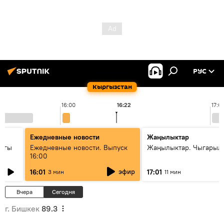
РУС
Кыргызстан
16:00
16:22
17:0
Ежедневные новости
Жаңылыктар
дагы
Ежедневные новости. Выпуск
Жаңылыктар. Чыгарыл
16:00
ызмат
эфир
16:01
17:01
3 мин
11 мин
Вчера
Сегодня
г. Бишкек
89.3