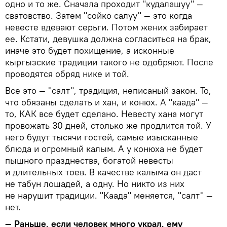
одно и то же. Сначала проходит "кудалашуу" —
сватовство. Затем "сойко салуу" — это когда
невесте вдевают серьги. Потом жених забирает
ее. Кстати, девушка должна согласиться на брак,
иначе это будет похищение, а исконные
кыргызские традиции такого не одобряют. После
проводятся обряд нике и той.
Все это — "салт", традиция, неписаный закон. То,
что обязаны сделать и хан, и конюх. А "каада" —
то, КАК все будет сделано. Невесту хана могут
провожать 30 дней, столько же продлится той. У
него будут тысячи гостей, самые изысканные
блюда и огромный калым. А у конюха не будет
пышного празднества, богатой невесты
и длительных тоев. В качестве калыма он даст
не табун лошадей, а одну. Но никто из них
не нарушит традиции. "Каада" меняется, "салт" —
нет.
— Раньше, если человек много украл, ему