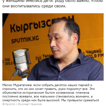
у женщины имелись дети: роду было важно, чтобы
они воспитывались среди своих.
Мелис Мураталиев: если собрать десяток наших парней и
спросить, кто из них хочет править, руки поднимут все. Это
объясняется историческим бытом кочевников: племена
постоянно воевали, все мальчики становились воинами, а
смертность среди них была высокой. Мы привыкли сражаться
©
Sputnik
/ Жоомарт Ураимов