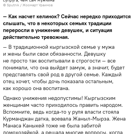
супруга, чем сам мужчина
©
Sputnik
/ Жоомарт Ураимов
— Как насчет келинок? Сейчас нередко приходится
слышать, что в некоторых семьях традиции
переросли в унижение девушек, и ситуация
действительно тревожная.
— В традиционной кыргызской семье у мужа
и жены были свои обязанности. Девушку
не просто так воспитывали в строгости — все
понимали, что она выйдет замуж, а значит, будет
представлять свой род в другой семье. Каждый
отец хочет, чтобы дочь показала остальным,
как хорошо она воспитана.
Однако унижения недопустимы! Кыргызским
женщинам часто приходилось править народом.
Вспомните, ведь когда-то у руля власти стояла
Курманджан датка, воевала Жаныл-Мырза. Жена
Манаса Каныкей тоже не была забитой
домохозяйкой, а решала многие вопросы, когда