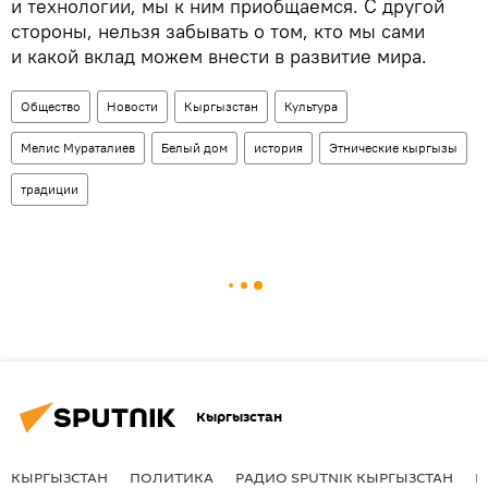
и технологии, мы к ним приобщаемся. С другой
стороны, нельзя забывать о том, кто мы сами
и какой вклад можем внести в развитие мира.
Общество
Новости
Кыргызстан
Культура
Мелис Мураталиев
Белый дом
история
Этнические кыргызы
традиции
Кыргызстан
КЫРГЫЗСТАН
ПОЛИТИКА
РАДИО SPUTNIK КЫРГЫЗСТАН
Р