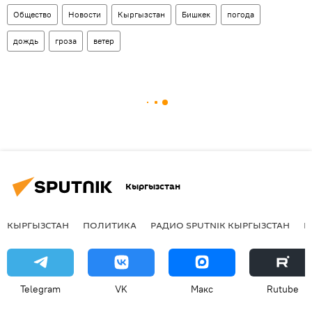
Общество
Новости
Кыргызстан
Бишкек
погода
дождь
гроза
ветер
Кыргызстан
КЫРГЫЗСТАН
ПОЛИТИКА
РАДИО SPUTNIK КЫРГЫЗСТАН
Р
Telegram
VK
Макс
Rutube