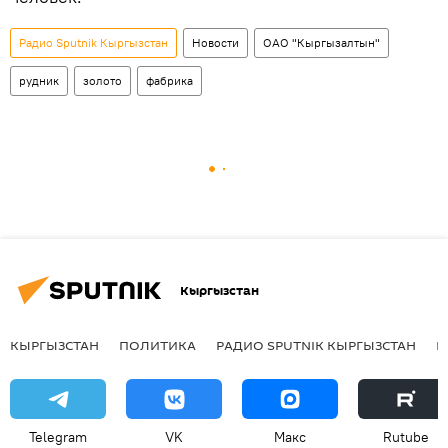
Радио Sputnik Кыргызстан
Новости
ОАО "Кыргызалтын"
рудник
золото
фабрика
Кыргызстан
КЫРГЫЗСТАН
ПОЛИТИКА
РАДИО SPUTNIK КЫРГЫЗСТАН
Р
Telegram
VK
Макс
Rutube