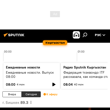
РУС
Кыргызстан
00:00
01:00
Ежедневные новости
Радио Sputnik Кыргызстан
Ежедневные новости. Выпуск
Федерация тхэквондо ITF
08:00
рассказала, как команда ста
жертвой мошенников
08:00
08:04
4 мин
40 мин
Вчера
Сегодня
К эфиру
г. Бишкек
89.3