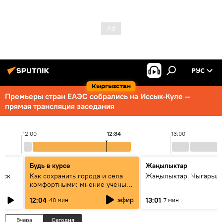
РУС
Кыргызстан
Премьеры стран ЕАЭС собрались на Иссык-Куле —
прямая трансляция заседания
12:00
12:34
13:00
Будь в курсе
Жаңылыктар
уск
Как сохранить города и села
Жаңылыктар. Чыгарыл
комфортными: мнение ученых
Евразии
эфир
12:04
13:01
40 мин
7 мин
Вчера
Сегодня