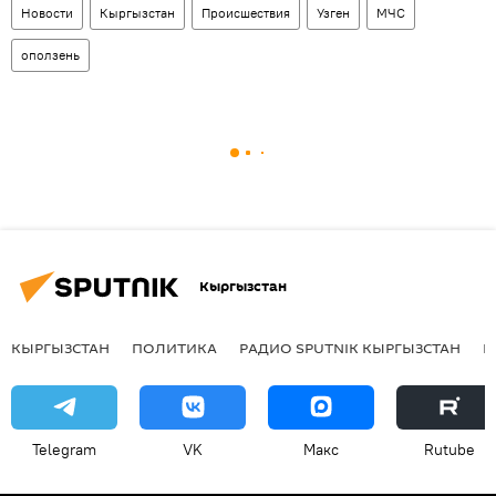
Новости
Кыргызстан
Происшествия
Узген
МЧС
оползень
Кыргызстан
КЫРГЫЗСТАН
ПОЛИТИКА
РАДИО SPUTNIK КЫРГЫЗСТАН
Р
Telegram
VK
Макс
Rutube