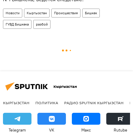
Новости
Кыргызстан
Происшествия
Бишкек
ГУВД Бишкека
разбой
Кыргызстан
КЫРГЫЗСТАН
ПОЛИТИКА
РАДИО SPUTNIK КЫРГЫЗСТАН
Р
Telegram
VK
Макс
Rutube