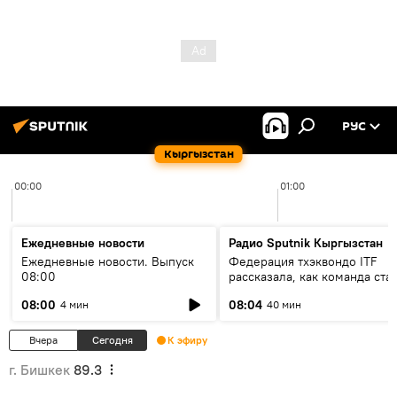
РУС
Кыргызстан
00:00
01:00
Ежедневные новости
Радио Sputnik Кыргызстан
Ежедневные новости. Выпуск
Федерация тхэквондо ITF
08:00
рассказала, как команда ста
жертвой мошенников
08:00
08:04
4 мин
40 мин
Вчера
Сегодня
К эфиру
г. Бишкек
89.3