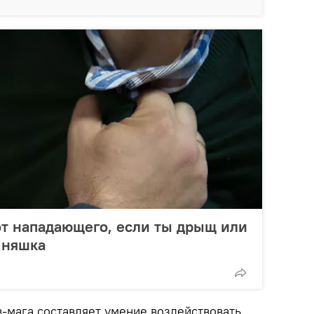
от нападающего, если ты дрыщ или
 няшка
в-мага составляет умение воздействовать