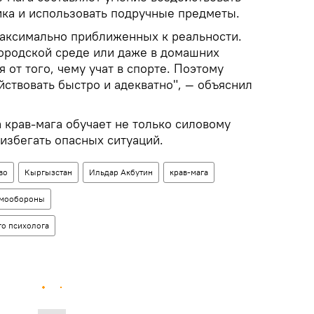
ика и использовать подручные предметы.
максимально приближенных к реальности.
городской среде или даже в домашних
 от того, чему учат в спорте. Поэтому
йствовать быстро и адекватно", — объяснил
 крав-мага обучает не только силовому
избегать опасных ситуаций.
во
Кыргызстан
Ильдар Акбутин
крав-мага
амообороны
о психолога