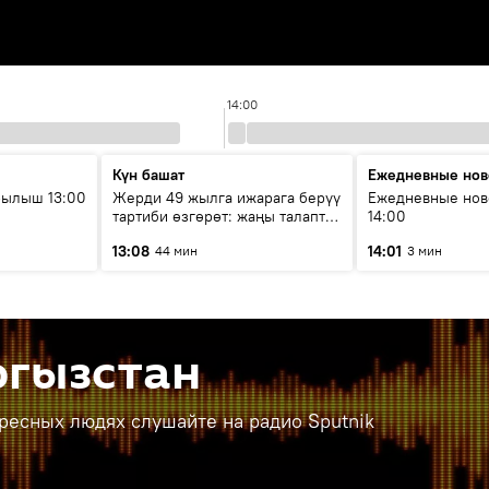
14:00
Күн башат
Ежедневные нов
рылыш 13:00
Жерди 49 жылга ижарага берүү
Ежедневные нов
тартиби өзгөрөт: жаңы талаптар
14:00
эмнени көздөйт?
13:08
14:01
44 мин
3 мин
ргызстан
ересных людях слушайте на радио Sputnik