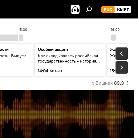
РУС
КЫРГ
15:00
16:00
ости
Особый акцент
Жаңылыктар
ости. Выпуск
Как складывалась российская
Жаңылыктар.
государственность - история
России и геополитика Евразии
14:04
15:01
56 мин
3 мин
глазами аналитиков
г. Бишкек
89.3