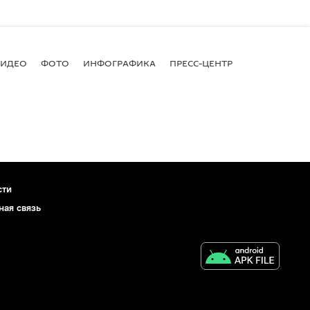
ВИДЕО
ФОТО
ИНФОГРАФИКА
ПРЕСС-ЦЕНТР
сти
ная связь