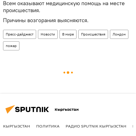
Всем оказывают медицинскую помощь на месте
происшествия.
Причины возгорания выясняются.
Пресс-дайджест
Новости
В мире
Происшествия
Лондон
пожар
Кыргызстан
КЫРГЫЗСТАН
ПОЛИТИКА
РАДИО SPUTNIK КЫРГЫЗСТАН
Р