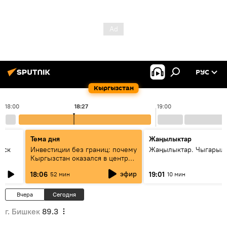
РУС
Кыргызстан
18:00
18:27
19:00
Тема дня
Жаңылыктар
уск
Инвестиции без границ: почему
Жаңылыктар. Чыгарыл
Кыргызстан оказался в центре
внимания бизнеса
эфир
18:06
19:01
52 мин
10 мин
Вчера
Сегодня
г. Бишкек
89.3