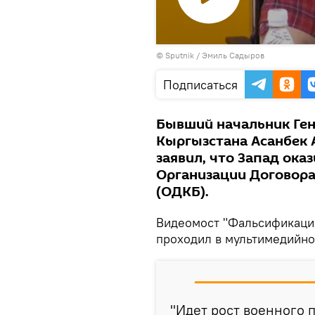
Воспроизвести
©
Sputnik / Эмиль Садыров
видео
Подписаться
Бывший начальник Ге
Кыргызстана Асанбек 
заявил, что Запад ока
Организации Договора
(ОДКБ).
Видеомост "Фальсификаци
проходил в мультимедийно
"Идет рост военного 