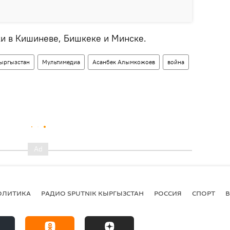
и в Кишиневе, Бишкеке и Минске.
ыргызстан
Мультимедиа
Асанбек Алымкожоев
война
ОЛИТИКА
РАДИО SPUTNIK КЫРГЫЗСТАН
РОССИЯ
СПОРТ