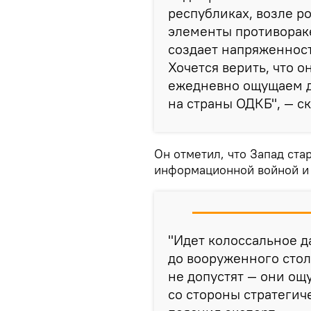
республиках, возле р
элементы противораке
создает напряженност
Хочется верить, что о
ежедневно ощущаем д
на страны ОДКБ", — с
Он отметил, что Запад ста
информационной войной и 
"Идет колоссальное д
до вооруженного стол
не допустят — они ощ
со стороны стратегич