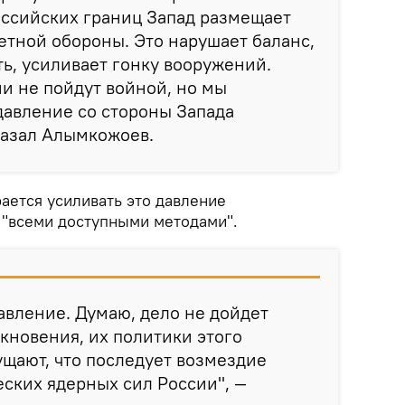
оссийских границ Запад размещает
тной обороны. Это нарушает баланс,
ь, усиливает гонку вооружений.
ни не пойдут войной, но мы
авление со стороны Запада
казал Алымкожоев.
рается усиливать это давление
"всеми доступными методами".
авление. Думаю, дело не дойдет
кновения, их политики этого
ущают, что последует возмездие
еских ядерных сил России", —