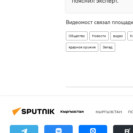
пояснил эксперт.
Видеомост связал площадк
Общество
Новости
видео
К
ядерное оружие
Запад
Кыргызстан
КЫРГЫЗСТАН
П