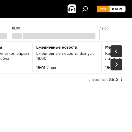
РУС
КЫРГ
18:00
19:00
ы
Ежедневные новости
Между строк
уп өткөн айрым
Ежедневные новости. Выпуск
Как кошки за
лобуз
18:00
литературу
18:01
18:08
7 мин
49 мин
г. Бишкек
89.3