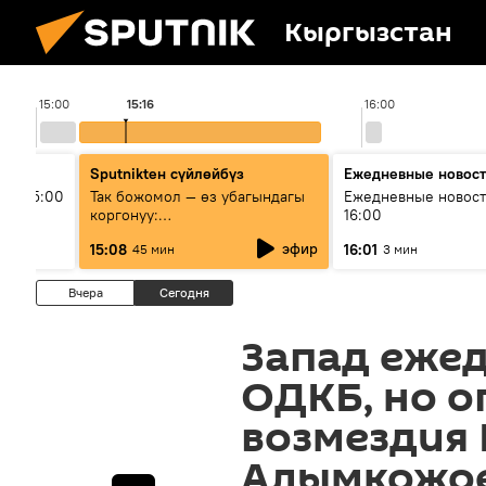
Кыргызстан
15:00
15:16
16:00
Sputnikteн сүйлөйбүз
Ежедневные новос
ыш 15:00
Так божомол — өз убагындагы
Ежедневные новост
коргонуу:
16:00
гидрометеорологиялык кызмат
эфир
15:08
16:01
45 мин
3 мин
кантип өркүндөтүлүүдө
Вчера
Сегодня
Запад ежед
ОДКБ, но о
возмездия 
Алымкожо