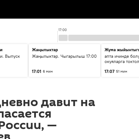
17:00
ти
Жаңылыктар
Жума жыйынтыг
и. Выпуск
Жаңылыктар. Чыгарылыш 17:00
апта ичинде бол
окуяларга токто
17:01
17:07
6 мин
51 мин
невно давит на
пасается
России, —
ев