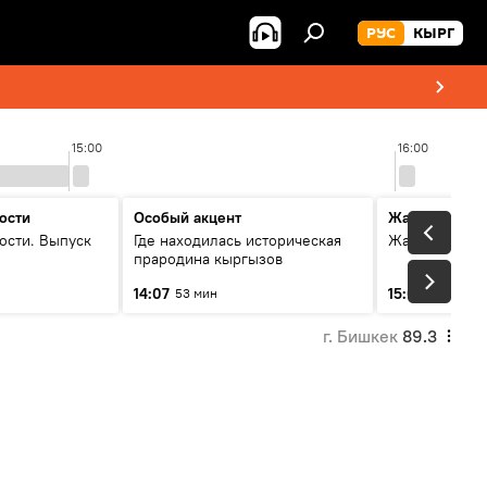
РУС
КЫРГ
15:00
16:00
ости
Особый акцент
Жаңылыктар
ости. Выпуск
Где находилась историческая
Жаңылыктар.
прародина кыргызов
14:07
15:01
53 мин
3 мин
г. Бишкек
89.3