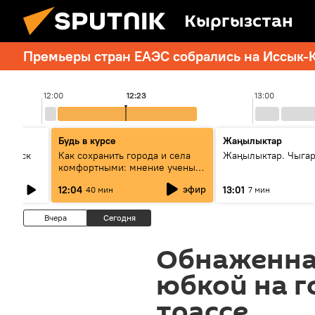
Кыргызстан
Премьеры стран ЕАЭС собрались на Иссык-К
12:00
12:23
13:00
Будь в курсе
Жаңылыктар
Выпуск
Как сохранить города и села
Жаңылыктар. Чыга
комфортными: мнение ученых
Евразии
эфир
12:04
13:01
40 мин
7 мин
Вчера
Сегодня
Обнаженна
юбкой на г
трассе