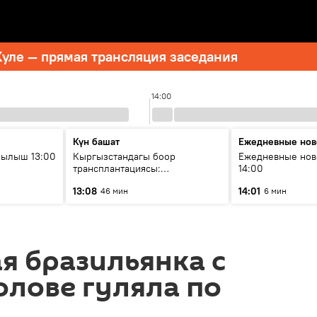
уле — прямая трансляция заседания
14:00
Күн башат
Ежедневные нов
рылыш 13:00
Кыргызстандагы боор
Ежедневные нов
трансплантациясы:
14:00
жетишкендиктер жана өнүгүү
13:08
14:01
46 мин
6 мин
келечеги
я бразильянка с
олове гуляла по