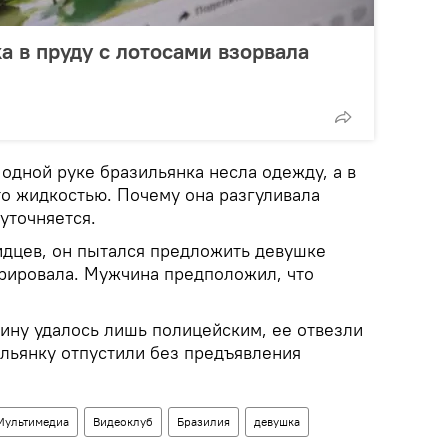
 в пруду с лотосами взорвала
одной руке бразильянка несла одежду, а в
то жидкостью. Почему она разгуливала
 уточняется.
идцев, он пытался предложить девушке
орировала. Мужчина предположил, что
ну удалось лишь полицейским, ее отвезли
ильянку отпустили без предъявления
Мультимедиа
Видеоклуб
Бразилия
девушка