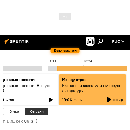
РУС
Кыргызстан
18:00
18:24
едневные новости
Между строк
едневные новости. Выпуск
Как кошки захватили мировую
:00
литературу
эфир
:00
18:06
6 мин
49 мин
Вчера
Сегодня
г. Бишкек
89.3