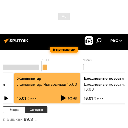
РУС
Кыргызстан
15:00
15:28
Жаңылыктар
Ежедневные новости
кая
Жаңылыктар. Чыгарылыш 15:00
Ежедневные новости. 
16:00
эфир
15:01
16:01
3 мин
3 мин
Вчера
Сегодня
г. Бишкек
89.3