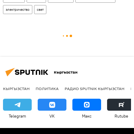
электричество
свет
Кыргызстан
КЫРГЫЗСТАН
ПОЛИТИКА
РАДИО SPUTNIK КЫРГЫЗСТАН
Р
Telegram
VK
Макс
Rutube