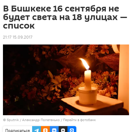
В Бишкеке 16 сентября не
будет света на 18 улицах —
список
21:17 15.09.2017
©
Sputnik
/ Александр Полегенько
/
Перейти в фотобанк
Подписаться