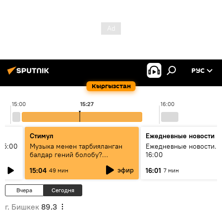
РУС
Кыргызстан
15:00
15:27
16:00
Стимул
Ежедневные новости
15:00
Музыка менен тарбияланган
Ежедневные новости. 
балдар гений болобу?
16:00
Кыргыздын жашоосунда
эфир
15:04
16:01
49 мин
7 мин
музыканын орду
Вчера
Сегодня
г. Бишкек
89.3