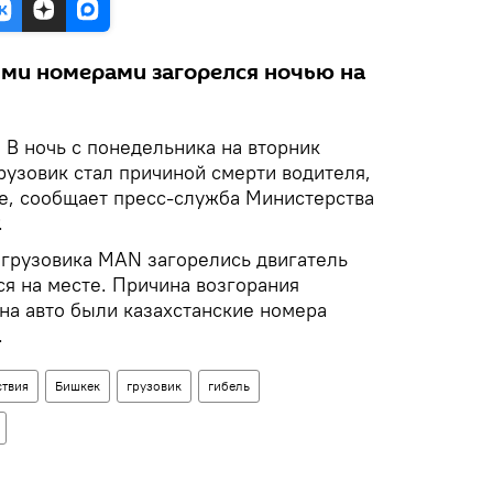
ыми номерами загорелся ночью на
.
В ночь с понедельника на вторник
рузовик стал причиной смерти водителя,
е, сообщает пресс-служба Министерства
.
 грузовика MAN загорелись двигатель
ся на месте. Причина возгорания
 на авто были казахстанские номера
.
твия
Бишкек
грузовик
гибель