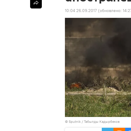
10:04 26.09.2017
(обновлено:
14:2
©
Sputnik / Табылды Кадырбеков