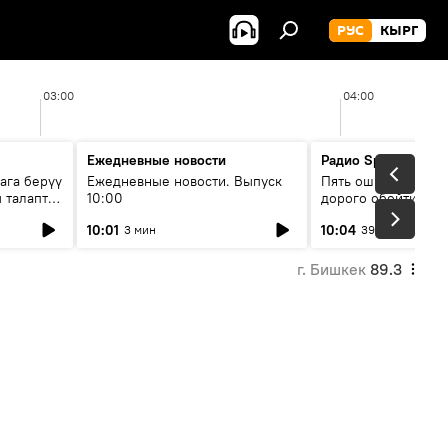
РУС
КЫРГ
03:00
04:00
Ежедневные новости
Радио Sputnik Кыр
ага берүү
Ежедневные новости. Выпуск
Пять ошибок котор
 талаптар
10:00
дорого обойтись п
жилья
10:01
10:04
3 мин
39 мин
г. Бишкек
89.3