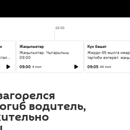
02:00
н
Жаңылыктар
Күн башат
F
Жаңылыктар. Чыгарылыш
Жерди 49 жылга ижар
стала
09:00
тартиби өзгөрөт: жаңы
эмнени көздөйт?
09:00
09:05
4 мин
44 мин
загорелся
погиб водитель,
ительно
ц