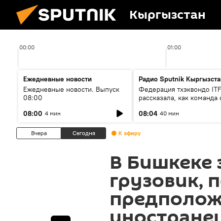
Кыргызстан
00:00
01:00
Ежедневные новости
Радио Sputnik Кыргызста
Ежедневные новости. Выпуск
Федерация тхэквондо IT
08:00
рассказала, как команда 
жертвой мошенников
08:00
08:04
4 мин
40 мин
Вчера
Сегодня
К эфиру
В Бишкеке 
грузовик, 
предполож
иностране