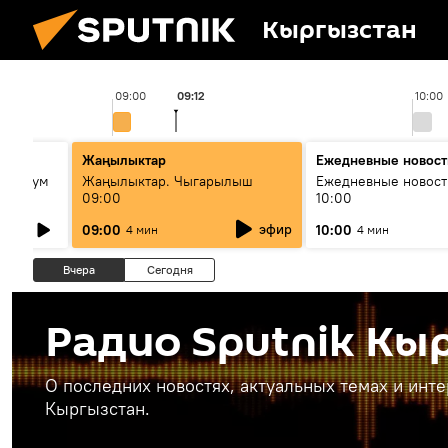
Кыргызстан
09:00
09:12
10:00
ько
Жаңылыктар
Ежедневные новост
кий бум
Жаңылыктар. Чыгарылыш
Ежедневные новост
09:00
10:00
му и как
эфир
09:00
10:00
4 мин
4 мин
Вчера
Сегодня
Радио Sputnik Кы
О последних новостях, актуальных темах и инт
Кыргызстан.