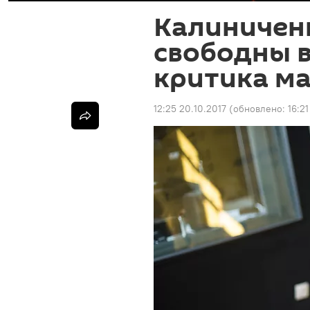
Калиничен
свободны в
критика м
12:25 20.10.2017
(обновлено:
16:21