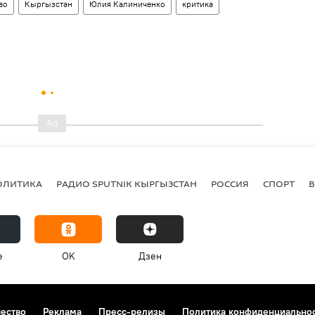
во
Кыргызстан
Юлия Калиниченко
критика
ОЛИТИКА
РАДИО SPUTNIK КЫРГЫЗСТАН
РОССИЯ
СПОРТ
e
OK
Дзен
чество
Реклама
Пресс-релизы
Политика конфиденциально