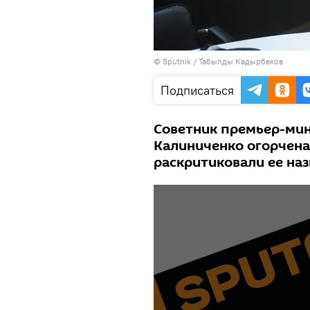
©
Sputnik / Табылды Кадырбеков
Подписаться
Советник премьер-мин
Калиниченко огорчена
раскритиковали ее на