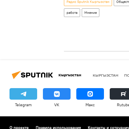
Радио Sputnik Кыргызстан
Общест
работа
Мнение
Кыргызстан
КЫРГЫЗСТАН
П
Telegram
VK
Макс
Rutub
О проекте
Правила использования
Контакты и сотрудни