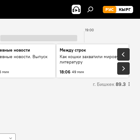
РУС
КЫРГ
19:00
евные новости
Между строк
евные новости. Выпуск
Как кошки захватили мировую
литературу
18:06
6 мин
49 мин
г. Бишкек
89.3