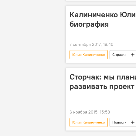
Сапар Исаков
работа
Калиниченко Юли
биография
7 сентября 2017, 19:40
Юлия Калиниченко
Справки
Сторчак: мы план
развивать проект
6 ноября 2015, 15:58
Юлия Калиниченко
Новости
школьное питание
Россия