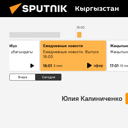
Кыргызстан
16:00
сүйлөйбүз
Ежедневные новости
Жаңылык
 — өз убагындагы
Ежедневные новости. Выпуск
Жаңылыкт
16:00
рологиялык кызмат
эфир
16:01
17:01
3 мин
10 м
ндөтүлүүдө
Вчера
Сегодня
Юлия Калиниченко