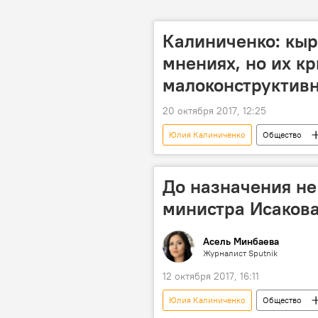
Калиниченко: кыр
мнениях, но их к
малоконструктив
20 октября 2017, 12:25
Юлия Калиниченко
Общество
критика
работа
Мн
До назначения не
министра Исакова
Асель Минбаева
Журналист Sputnik
12 октября 2017, 16:11
Юлия Калиниченко
Общество