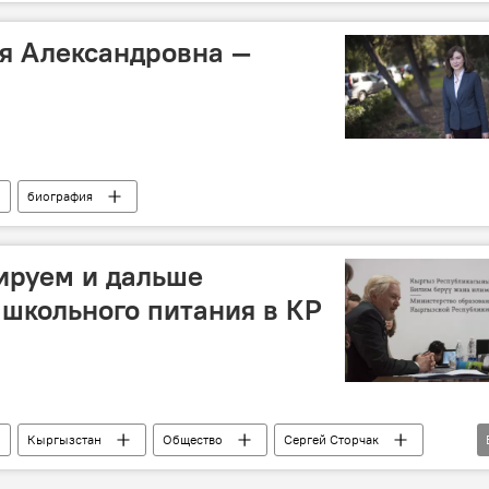
образование
правительство
премьер-министр
я Александровна —
биография
ируем и дальше
 школьного питания в КР
Кыргызстан
Общество
Сергей Сторчак