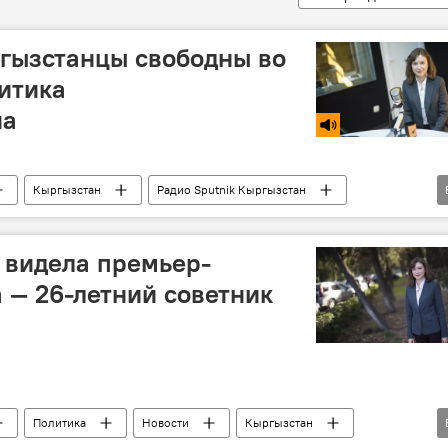
гызстанцы свободны во
ритика
на
Кыргызстан
Радио Sputnik Кыргызстан
ение
 видела премьер-
 — 26-летний советник
Политика
Новости
Кыргызстан