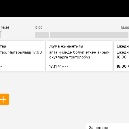
16:36
17:00
18:00
тар
Жума жыйынтыгы
Ежедн
ар. Чыгарылыш 17:00
апта ичинде болуп өткөн айрым
Ежедн
окуяларга токтолобуз
18:00
17:11
18:00
ин
51 мин
За период