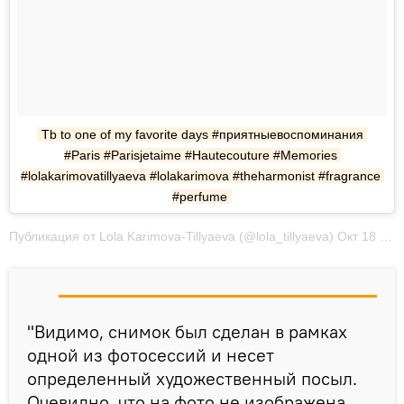
Tb to one of my favorite days #приятныевоспоминания 
#Paris #Parisjetaime #Hautecouture #Memories 
#lolakarimovatillyaeva #lolakarimova #theharmonist #fragrance 
#perfume
Публикация от Lola Karimova-Tillyaeva (@lola_tillyaeva) Окт 18 2017 в 1:14 PDT
"Видимо, снимок был сделан в рамках
одной из фотосессий и несет
определенный художественный посыл.
Очевидно, что на фото не изображена