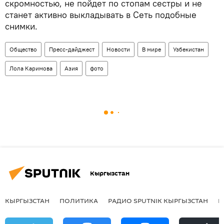
скромностью, не пойдет по стопам сестры и не
станет активно выкладывать в Сеть подобные
снимки.
Общество
Пресс-дайджест
Новости
В мире
Узбекистан
Лола Каримова
Азия
фото
Кыргызстан
КЫРГЫЗСТАН
ПОЛИТИКА
РАДИО SPUTNIK КЫРГЫЗСТАН
Р