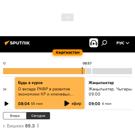
РУС
Кыргызстан
8:00
08:57
Будь в курсе
Жаңылыктар
уск
О вкладе РКФР в развитие
Жаңылыктар. Чыгары
экономики КР и ключевых
09:00
секторах до 2030 года
эфир
08:04
09:00
55 мин
4 мин
Вчера
Сегодня
г. Бишкек
89.3