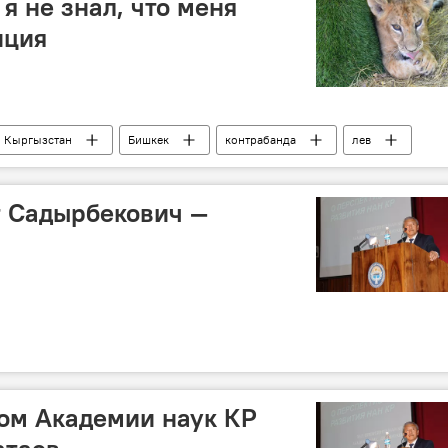
 я не знал, что меня
иция
Кыргызстан
Бишкек
контрабанда
лев
 Садырбекович —
ом Академии наук КР