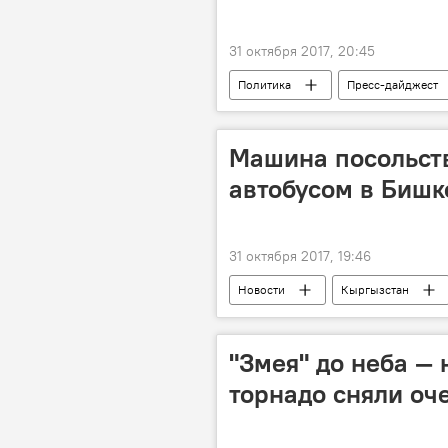
31 октября 2017, 20:45
Политика
Пресс-дайджест
Маргарита Симоньян
Googl
Машина посольств
автобусом в Бишк
31 октября 2017, 19:46
Новости
Кыргызстан
посольство
ДТП в Кыргызста
"Змея" до неба —
торнадо сняли оч