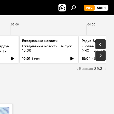
РУС
КЫРГ
03:00
04:00
Ежедневные новости
Радио Sputnik Кыр
өрдүн
Ежедневные новости. Выпуск
«Более 1200 сёл в 
отуу
10:00
МЧС — о климате, 
системе оповещен
10:01
10:04
3 мин
49 мин
населения
г. Бишкек
89.3