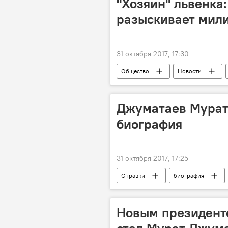
"Хозяин" львенка:
разыскивает мил
31 октября 2017, 17:30
Общество
Новости
Львенок в Бишкеке
Джуматаев Мурат
биография
31 октября 2017, 17:25
Справки
биография
Новым президент