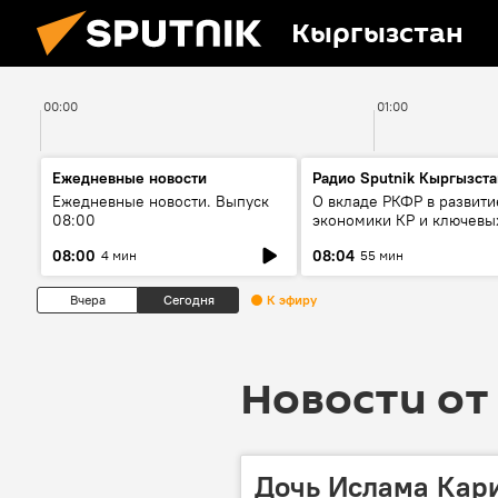
Кыргызстан
00:00
01:00
Ежедневные новости
Радио Sputnik Кыргызста
Ежедневные новости. Выпуск
О вкладе РКФР в развити
08:00
экономики КР и ключевы
секторах до 2030 года
08:00
08:04
4 мин
55 мин
Вчера
Сегодня
К эфиру
Новости от 
Дочь Ислама Кари