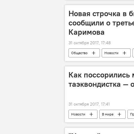
уровень
Новая строчка в 
сообщили о треть
Каримова
31 октября 2017, 17:48
Общество
Новости
сын
биография
Как поссорились 
таэквондистка — 
31 октября 2017, 17:41
Новости
В мире
П
семья
супруги
ссо