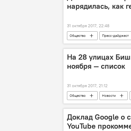
нарядилась, как 
31 октября 2017, 22:48
Общество
Пресс-дайджест
Лола Каримова
Хэллоуин
На 28 улицах Бишк
ноября — список
31 октября 2017, 21:12
Общество
Новости
Доклад Google о 
YouTube прокомм