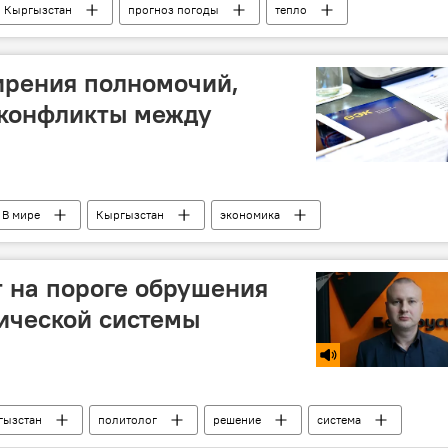
Кыргызстан
прогноз погоды
тепло
ирения полномочий,
 конфликты между
В мире
Кыргызстан
экономика
т на пороге обрушения
ической системы
гызстан
политолог
решение
система