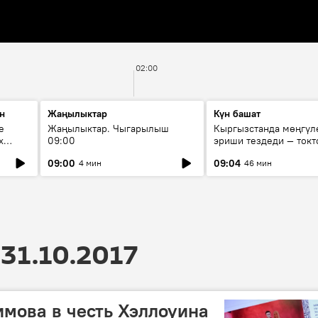
02:00
н
Жаңылыктар
Күн башат
е
Жаңылыктар. Чыгарылыш
Кыргызстанда мөңгүл
х
09:00
эриши тездеди — токт
мүмкүн эмеспи?
09:00
09:04
4 мин
46 мин
31.10.2017
мова в честь Хэллоуина