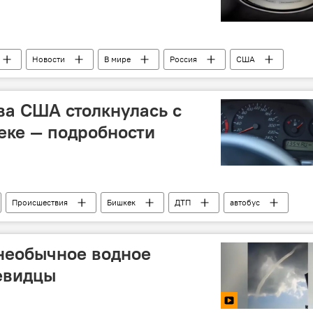
Новости
В мире
Россия
США
e
выборы
Медиавойны США и России
а США столкнулась с
еке — подробности
Происшествия
Бишкек
ДТП
автобус
не с начала 2017 года
 необычное водное
евидцы