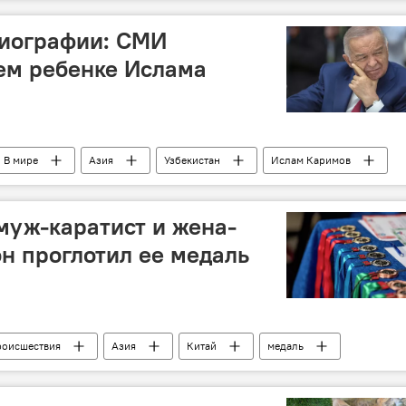
биографии: СМИ
ем ребенке Ислама
В мире
Азия
Узбекистан
Ислам Каримов
муж-каратист и жена-
он проглотил ее медаль
роисшествия
Азия
Китай
медаль
ра