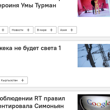
героиня Умы Турман
Новости
В мире
Азия
образ
ека не будет света 1
Кыргызстан
соблюдении RT правил
ентировала Симоньян