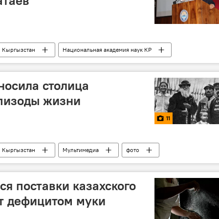
атаев
Кыргызстан
Национальная академия наук КР
 носила столица
эпизоды жизни
11
Кыргызстан
Мультимедиа
фото
ся поставки казахского
ит дефицитом муки