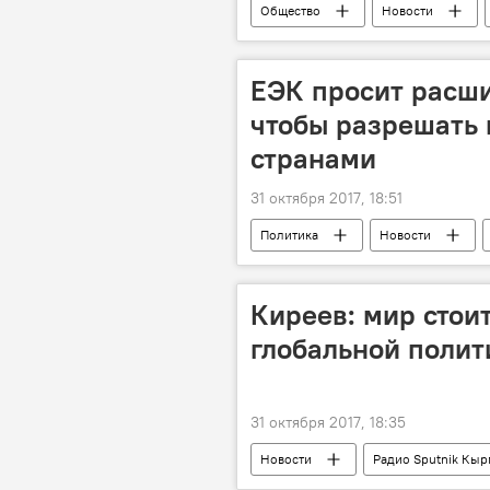
Общество
Новости
погода в Кыргызстане
ЕЭК просит расш
чтобы разрешать
странами
31 октября 2017, 18:51
Политика
Новости
Тигран Саркисян
ЕЭК
Киреев: мир стои
глобальной полит
31 октября 2017, 18:35
Новости
Радио Sputnik Кыр