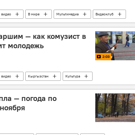
видео
В мире
Мультимедиа
Видеоклуб
рнадо
таршим — как комузист в
ит молодежь
2:03
видео
Кыргызстан
Культура
труд
комуз
креатив
пла — погода по
 ноября