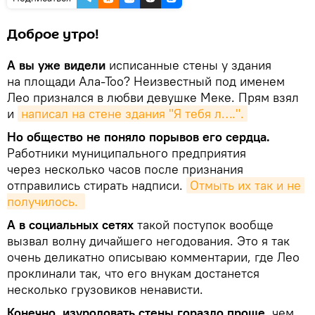
Доброе утро!
А вы уже видели
исписанные стены у здания
на площади Ала-Тоо? Неизвестный под именем
Лео признался в любви девушке Меке. Прям взял
и
написал на стене здания "Я тебя л….".
Но общество не поняло порывов его сердца.
Работники муниципального предприятия
через несколько часов после признания
отправились стирать надписи.
Отмыть их так и не 
получилось. 
А в социальных сетях
такой поступок вообще
вызвал волну дичайшего негодования. Это я так
очень деликатно описываю комментарии, где Лео
проклинали так, что его внукам достанется
несколько грузовиков ненависти.
Конечно, изуродовать стены гораздо проще,
чем