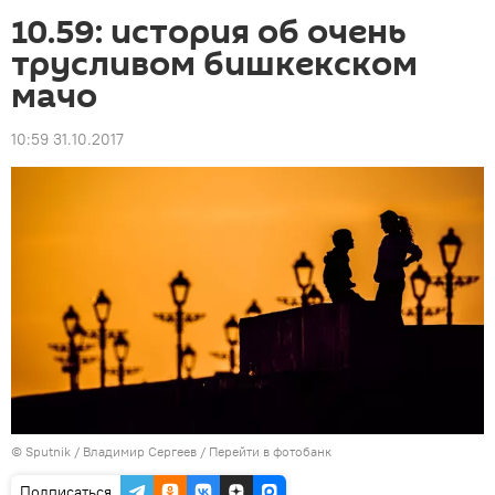
10.59: история об очень
трусливом бишкекском
мачо
10:59 31.10.2017
©
Sputnik
/ Владимир Сергеев
/
Перейти в фотобанк
Подписаться