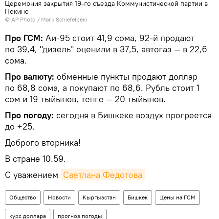
Церемония закрытия 19-го съезда Коммунистической партии в
Пекине
©
AP Photo
/ Mark Schiefelbein
Про ГСМ:
Аи-95 стоит 41,9 сома, 92-й продают
по 39,4, "дизель" оценили в 37,5, автогаз — в 22,6
сома.
Про валюту:
обменные пункты продают доллар
по 68,8 сома, а покупают по 68,6. Рубль стоит 1
сом и 19 тыйынов, тенге — 20 тыйынов.
Про погоду:
сегодня в Бишкеке воздух прогреется
до +25.
Доброго вторника!
В стране 10.59.
С уважением
Светлана Федотова
Общество
Новости
Кыргызстан
Бишкек
Цены на ГСМ
курс доллара
прогноз погоды