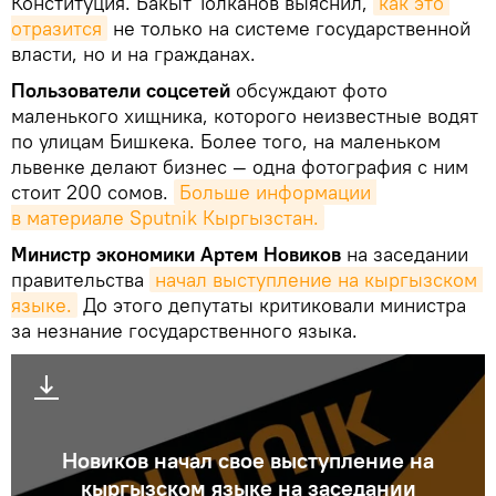
Конституция. Бакыт Толканов выяснил,
как это 
отразится
не только на системе государственной
власти, но и на гражданах.
Пользователи соцсетей
обсуждают фото
маленького хищника, которого неизвестные водят
по улицам Бишкека. Более того, на маленьком
львенке делают бизнес — одна фотография с ним
стоит 200 сомов.
Больше информации 
в материале Sputnik Кыргызстан.
Министр экономики Артем Новиков
на заседании
правительства
начал выступление на кыргызском 
языке.
До этого депутаты критиковали министра
за незнание государственного языка.
Новиков начал свое выступление на
кыргызском языке на заседании