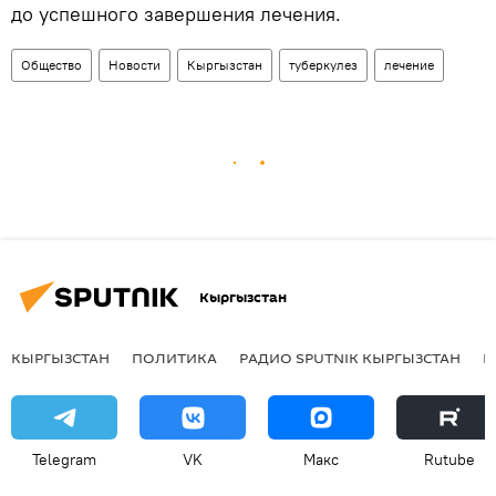
до успешного завершения лечения.
Общество
Новости
Кыргызстан
туберкулез
лечение
Кыргызстан
КЫРГЫЗСТАН
ПОЛИТИКА
РАДИО SPUTNIK КЫРГЫЗСТАН
Р
Telegram
VK
Макс
Rutube