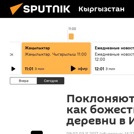
Кыргызстан
11:00
Жаңылыктар
Ежедневные новос
Выпуск
Жаңылыктар. Чыгарылыш 11:00
Ежедневные новост
12:00
эфир
11:01
12:01
3 мин
3 мин
Вчера
Сегодня
Поклоняют
как божест
деревни в 
09:02 03.11.2017
(обновлено:
14:2