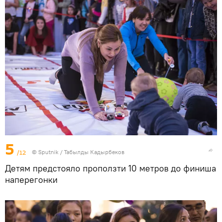
5
/12
©
Sputnik / Табылды Кадырбеков
Детям предстояло проползти 10 метров до финиша
наперегонки