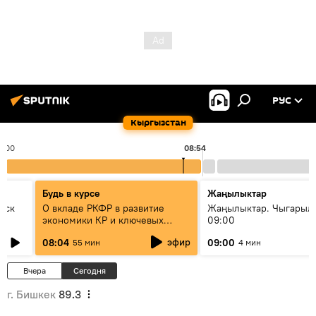
РУС
Кыргызстан
8:00
08:54
Будь в курсе
Жаңылыктар
уск
О вкладе РКФР в развитие
Жаңылыктар. Чыгары
экономики КР и ключевых
09:00
секторах до 2030 года
эфир
08:04
09:00
55 мин
4 мин
Вчера
Сегодня
г. Бишкек
89.3