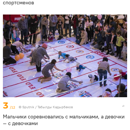
спортсменов
3
/12
©
Sputnik / Табылды Кадырбеков
Мальчики соревновались с мальчиками, а девочки
— с девочками