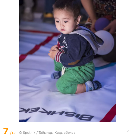
7
/12
©
Sputnik / Табылды Кадырбеков