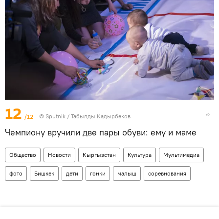
12
/12
©
Sputnik / Табылды Кадырбеков
Чемпиону вручили две пары обуви: ему и маме
Общество
Новости
Кыргызстан
Культура
Мультимедиа
фото
Бишкек
дети
гонки
малыш
соревнования