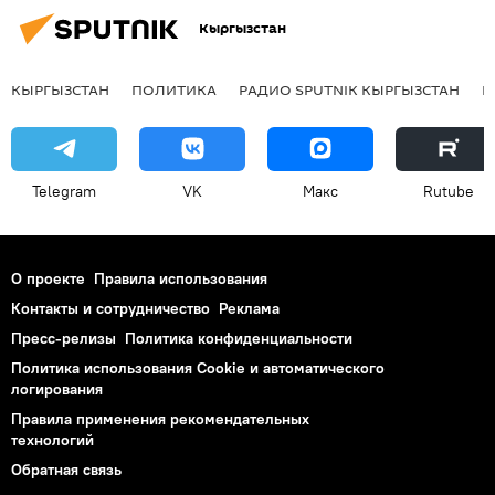
Кыргызстан
КЫРГЫЗСТАН
ПОЛИТИКА
РАДИО SPUTNIK КЫРГЫЗСТАН
Р
Telegram
VK
Макс
Rutube
О проекте
Правила использования
Контакты и сотрудничество
Реклама
Пресс-релизы
Политика конфиденциальности
Политика использования Cookie и автоматического
логирования
Правила применения рекомендательных
технологий
Обратная связь