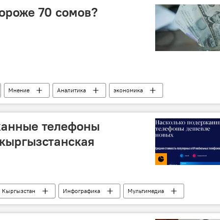
дороже 70 сомов?
Мнение
Аналитика
экономика
 Рахимов
Жумакадыр Акенеев
жанные телефоны
 кыргызстанская
Кыргызстан
Инфографика
Мультимедиа