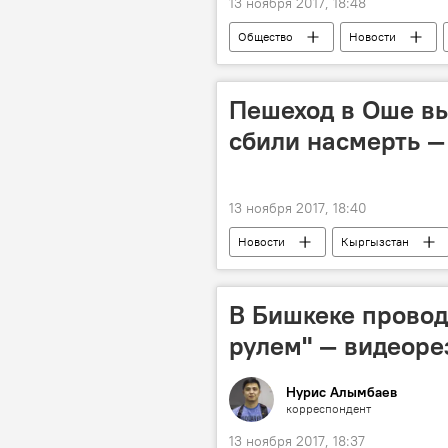
13 ноября 2017, 18:48
Общество
Новости
Главное управление по обеспечению
ЧаВо — Часто задаваемые вопросы п
Пешеход в Оше вы
сбили насмерть —
13 ноября 2017, 18:40
Новости
Кыргызстан
Ош
ДТП
наезд
В Бишкеке провод
рулем" — видеоре
Нурис Алымбаев
корреспондент
13 ноября 2017, 18:37