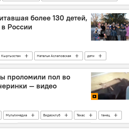
ель
нарушение
ПДД
пешеход
итавшая более 130 детей,
 в России
Кыргызстан
Наталья Аслаповская
дети
ты проломили пол во
черинки — видео
Мультимедиа
Видеоклуб
Техас
танец