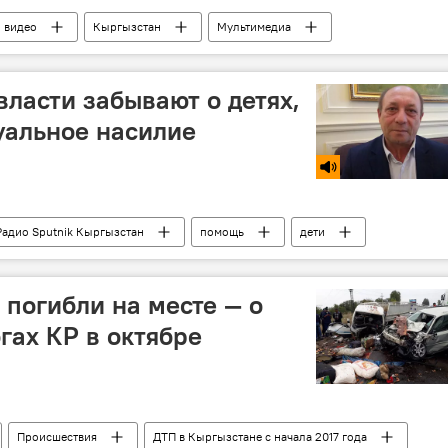
видео
Кыргызстан
Мультимедиа
власти забывают о детях,
уальное насилие
Радио Sputnik Кыргызстан
помощь
дети
центр
погибли на месте — о
гах КР в октябре
Происшествия
ДТП в Кыргызстане с начала 2017 года