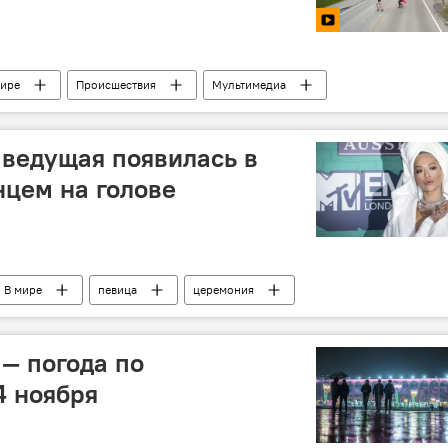
мире
Происшествия
Мультимедиа
реакция
школьники
ведущая появилась в
нцем на голове
В мире
певица
церемония
— погода по
4 ноября