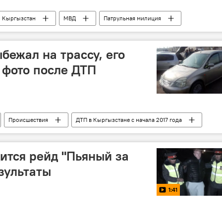
Кыргызстан
МВД
Патрульная милиция
 безопасности дорожного движения (ГУОБДД)
о актуальным темам
бежал на трассу, его
 фото после ДТП
Происшествия
ДТП в Кыргызстане с начала 2017 года
ится рейд "Пьяный за
зультаты
1:41