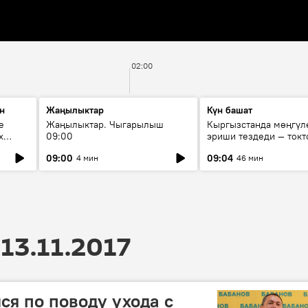
02:00
н
Жаңылыктар
Күн башат
е
Жаңылыктар. Чыгарылыш
Кыргызстанда мөңгүл
х
09:00
эриши тездеди — токт
мүмкүн эмеспи?
09:00
09:04
4 мин
46 мин
13.11.2017
ся по поводу ухода с