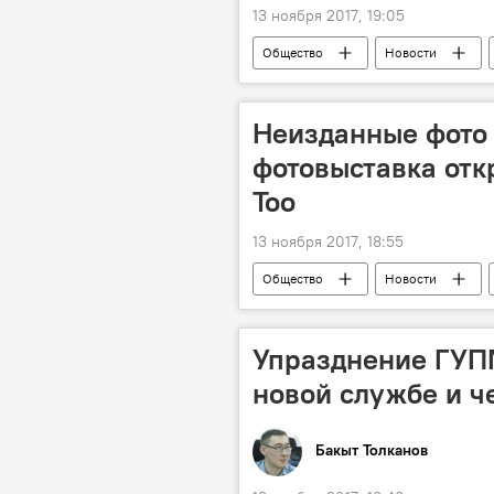
13 ноября 2017, 19:05
Общество
Новости
погода в Кыргызстане
Неизданные фото
фотовыставка отк
Тоо
13 ноября 2017, 18:55
Общество
Новости
фото
Упразднение ГУПМ
новой службе и ч
Бакыт Толканов