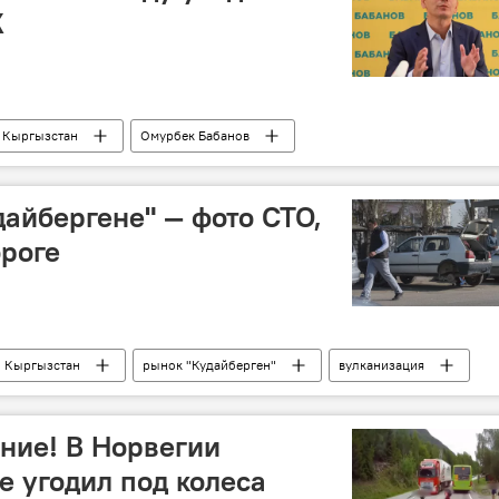
Ж
Кыргызстан
Омурбек Бабанов
вление
дайбергене" — фото СТО,
роге
Кыргызстан
рынок "Кудайберген"
вулканизация
ние! В Норвегии
е угодил под колеса