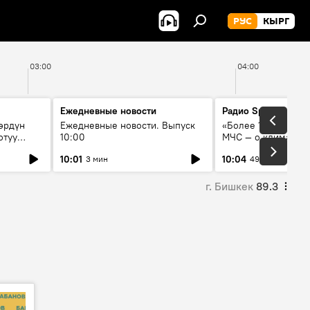
РУС
КЫРГ
03:00
04:00
Ежедневные новости
Радио Sputnik Кыр
өрдүн
Ежедневные новости. Выпуск
«Более 1200 сёл в 
отуу
10:00
МЧС — о климате, 
системе оповещен
10:01
10:04
3 мин
49 мин
населения
г. Бишкек
89.3