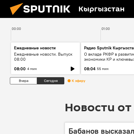
Кыргызстан
00:00
01:00
Ежедневные новости
Радио Sputnik Кыргызста
Ежедневные новости. Выпуск
О вкладе РКФР в развити
08:00
экономики КР и ключевы
секторах до 2030 года
08:00
08:04
4 мин
55 мин
Вчера
Сегодня
К эфиру
Новости от 
Бабанов высказал