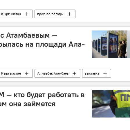
Кыргызстан
прогноз погоды
 с Атамбаевым —
рылась на площади Ала-
Кыргызстан
Алмазбек Атамбаев
выставка
 — кто будет работать в
ем она займется