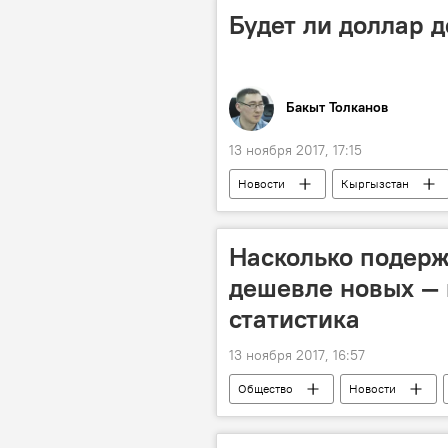
Будет ли доллар 
Бакыт Толканов
13 ноября 2017, 17:15
Новости
Кыргызстан
Кубанычбек Кулматов
Кубат
Национальный банк КР
Насколько подер
дешевле новых —
статистика
13 ноября 2017, 16:57
Общество
Новости
мобильный телефон
цена