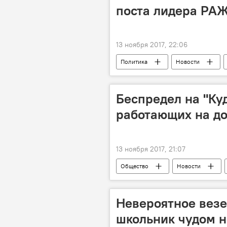
поста лидера РА
13 ноября 2017, 22:06
Политика
Новости
Республика — Ата-Журт
зая
Беспредел на "Ку
работающих на до
13 ноября 2017, 21:07
Общество
Новости
Невероятное везе
школьник чудом н