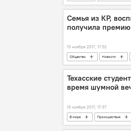
ДТП
смерть
водит
скорость
Семья из КР, восп
получила премию
13 ноября 2017, 17:52
Общество
Новости
премия
Россия
Техасские студен
время шумной ве
13 ноября 2017, 17:37
В мире
Происшествия
общежитие
вечеринка