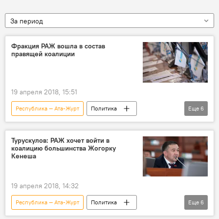
За период
Фракция РАЖ вошла в состав
правящей коалиции
19 апреля 2018, 15:51
Республика — Ата-Журт
Политика
Еще
6
Новости
Кыргызстан
Жогорку Кенеш
фракция
Турускулов: РАЖ хочет войти в
коалицию большинства Жогорку
коалиция
Кенеша
Избрание нового премьер-министра КР
19 апреля 2018, 14:32
Республика — Ата-Журт
Политика
Еще
6
Новости
Кыргызстан