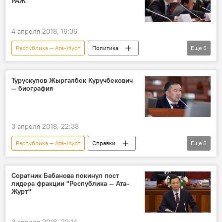
РАЖ
4 апреля 2018, 16:36
Республика — Ата-Журт
Политика
Еще
6
Новости
Кыргызстан
Руслан Казакбаев
Жыргалбек Турускулов
Турускулов Жыргалбек Куручбекович
— биография
фракция
депутат
3 апреля 2018, 22:38
Республика — Ата-Журт
Справки
Еще
5
Жыргалбек Турускулов
фракция
биография
Соратник Бабанова покинул пост
лидера фракции "Республика — Ата-
Биографии депутатов Жогорку Кенеша
Журт"
Кыргызстан