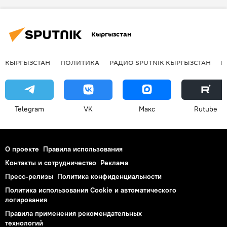
Парламентские выборы 2015 года
Шайлоо-2015
Ход кампании
Кыргызстан
Аида Исмаилова
МВД
суд
кандидат
иск
заявление
КЫРГЫЗСТАН
ПОЛИТИКА
РАДИО SPUTNIK КЫРГЫЗСТАН
Р
партия
Скандал с кандидатами в депутаты от партии "Республика — Ата-Журт"
Telegram
VK
Макс
Rutube
О проекте
Правила использования
Контакты и сотрудничество
Реклама
Пресс-релизы
Политика конфиденциальности
Политика использования Cookie и автоматического
логирования
Правила применения рекомендательных
технологий