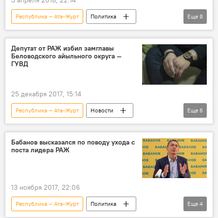
3 апреля 2018, 22:14
Республика — Ата-Журт
Политика
Еще
8
Новости
Кыргызстан
Омурбек Бабанов
Руслан Казакбаев
Депутат от РАЖ избил замглавы
Беловодского айыльного округа —
Жыргалбек Турускулов
лидеры
ГУВД
фракция
смена
25 декабря 2017, 15:14
Республика — Ата-Журт
Новости
Еще
6
Кыргызстан
Происшествия
село Беловодское
ГУВД Чуйской области
Бабанов высказался по поводу ухода с
поста лидера РАЖ
депутат
избиение
13 ноября 2017, 22:06
Республика — Ата-Журт
Политика
Еще
4