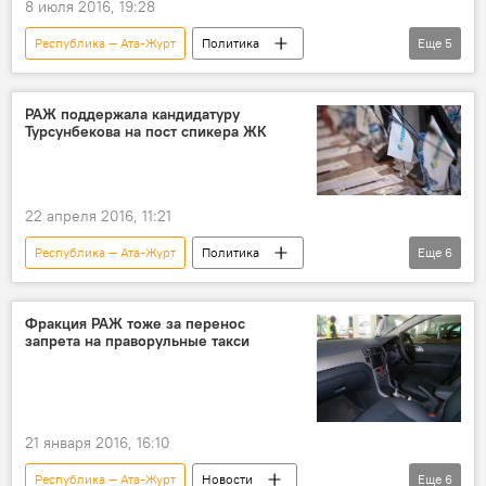
8 июля 2016, 19:28
Республика — Ата-Журт
Политика
Еще
5
Новости
Кыргызстан
Жыргалбек Саматов
депутат
РАЖ поддержала кандидатуру
Турсунбекова на пост спикера ЖК
мандат
22 апреля 2016, 11:21
Республика — Ата-Журт
Политика
Еще
6
Новости
Кыргызстан
Выборы торага Жогорку Кенеша
СДПК
Фракция РАЖ тоже за перенос
запрета на праворульные такси
парламент
спикер
21 января 2016, 16:10
Республика — Ата-Журт
Новости
Еще
6