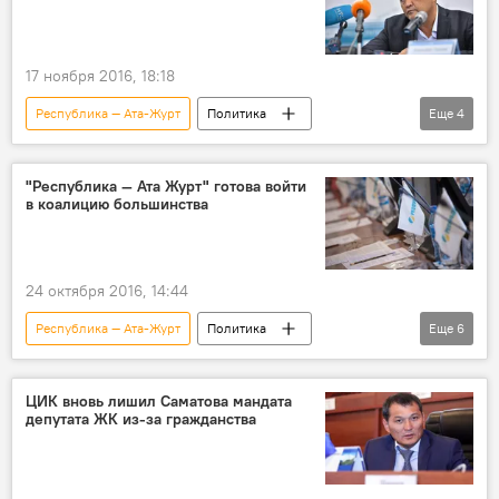
17 ноября 2016, 18:18
Республика — Ата-Журт
Политика
Еще
4
Новости
Кыргызстан
Камчыбек Ташиев
Омурбек Бабанов
"Республика — Ата Журт" готова войти
в коалицию большинства
24 октября 2016, 14:44
Республика — Ата-Журт
Политика
Еще
6
Новости
Кыргызстан
Омурбек Бабанов
Жогорку Кенеш
ЦИК вновь лишил Саматова мандата
депутата ЖК из-за гражданства
коалиция
Выход СДПК из коалиции парламентского большинства