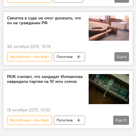
Кыргызстан
Общество
Запрет на ввоз праворульных автомобилей в КР
Саматов в суде не смог доказать, что
он не гражданин РФ
Жогорку Кенеш
запрет
праворульные машины
30 октября 2015, 19:16
Республика — Ата-Журт
Политика
Еще
6
Новости
Кыргызстан
Жыргалбек Саматов
РАЖ считает, что кандидат Исмаилова
навредила партии на 10 млн сомов
Центральная избирательная комиссия
Выборы в Жогорку Кенеш
мандат
19 октября 2015, 14:52
Республика — Ата-Журт
Политика
Еще
13
Новости
Кыргызстан