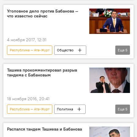
Новости
Кыргызстан
Омурбек Бабанов
заявление
Уголовное дело против Бабанова —
что известно сейчас
4 ноября 2017, 12:31
Республика — Ата-Журт
Общество
Еще
5
Новости
Кыргызстан
Омурбек Бабанов
Генеральная прокуратура
Ташиев прокомментировал разрыв
тандема с Бабановым
уголовное дело
18 ноября 2016, 20:41
Республика — Ата-Журт
Политика
Еще
5
Новости
Кыргызстан
Камчыбек Ташиев
Омурбек Бабанов
Распался тандем Ташиева и Бабанова
оппозиция