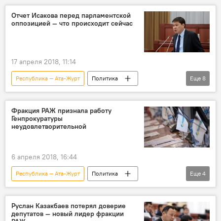
Вотум недоверия кабмину Сапара Исакова
Отчет Исакова перед парламентской
оппозицией — что происходит сейчас
Жогорку Кенеш
коалиция
вступление
17 апреля 2018, 11:14
Республика — Ата-Журт
Политика
Еще
8
Кыргызстан
Новости
Отчет Сапара Исакова перед парламентской оппозицией
Фракция РАЖ признала работу
Генпрокуратуры
Сапар Исаков
Жогорку Кенеш
неудовлетворительной
партия "Ата Мекен"
Партия "Онугуу-Прогресс"
Отчет
6 апреля 2018, 16:44
Республика — Ата-Журт
Политика
Еще
4
Новости
Кыргызстан
депутат
фракция
Руслан Казакбаев потерял доверие
депутатов — новый лидер фракции