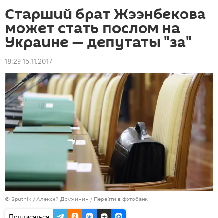
Старший брат Жээнбекова
может стать послом на
Украине — депутаты "за"
18:29 15.11.2017
©
Sputnik
/ Алексей Дружинин
/
Перейти в фотобанк
Подписаться