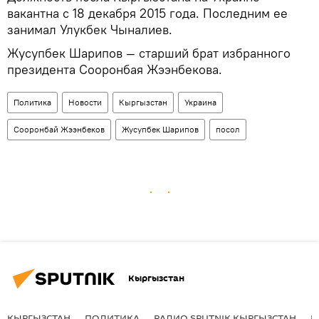
вакантна с 18 декабря 2015 года. Последним ее
занимал Улукбек Чыналиев.
Жусупбек Шарипов — старший брат избранного
президента Сооронбая Жээнбекова.
Политика
Новости
Кыргызстан
Украина
Сооронбай Жээнбеков
Жусупбек Шарипов
посол
Кыргызстан
КЫРГЫЗСТАН
ПОЛИТИКА
РАДИО SPUTNIK КЫРГЫЗСТАН
Р