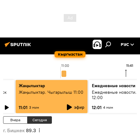
РУС
Кыргызстан
11:00
11:41
Жаңылыктар
Ежедневные новости
уск
Жаңылыктар. Чыгарылыш 11:00
Ежедневные новости. 
12:00
эфир
11:01
12:01
3 мин
4 мин
Вчера
Сегодня
г. Бишкек
89.3