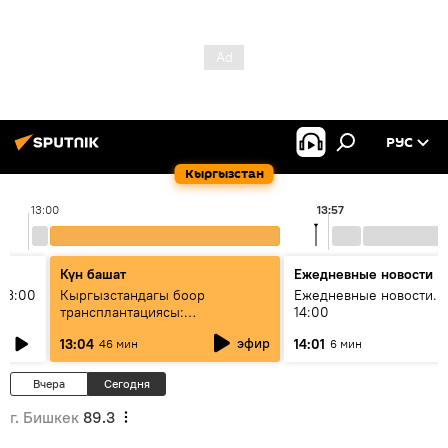
РУС
Кыргызстан
13:00
13:57
Күн башат
Ежедневные новости
13:00
Кыргызстандагы боор
Ежедневные новости. 
трансплантациясы:
14:00
жетишкендиктер жана өнүгүү
эфир
13:04
14:01
46 мин
6 мин
келечеги
Вчера
Сегодня
г. Бишкек
89.3