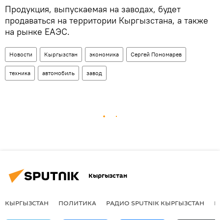
Продукция, выпускаемая на заводах, будет
продаваться на территории Кыргызстана, а также
на рынке ЕАЭС.
Новости
Кыргызстан
экономика
Сергей Пономарев
техника
автомобиль
завод
Кыргызстан
КЫРГЫЗСТАН
ПОЛИТИКА
РАДИО SPUTNIK КЫРГЫЗСТАН
Р