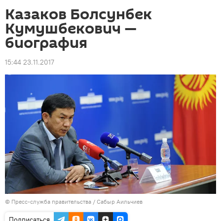
Казаков Болсунбек
Кумушбекович —
биография
15:44 23.11.2017
©
Пресс-служба правительства / Сабыр Аильчиев
Подписаться