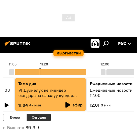
РУС
Кыргызстан
11:00
11:20
12:00
Тема дня
Ежедневные новости
11:00
VI Дүйнөлүк көчмөндөр
Ежедневные новости. 
оюндарына саналуу күндөр
12:00
калды: даярдык иштери кайсы
эфир
11:04
12:01
47 мин
3 мин
этапка жетти?
Вчера
Сегодня
г. Бишкек
89.3