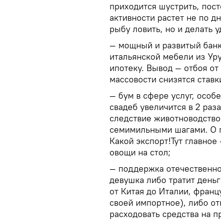
приходится шустрить, пос
активности растет не по дн
рыбу ловить, но и делать 
— мощный и развитый банк
итальянской мебели из Ур
ипотеку. Вывод — отбоя от 
массовости снизятся ставк
— бум в сфере услуг, особ
свадеб увеличится в 2 раз
следствие животноводство 
семимильными шагами. О 
Какой экспорт!Тут главное
овощи на стол;
— поддержка отечественно
девушка либо тратит день
от Китая до Италии, франц
своей импортное), либо от
расходовать средства на п