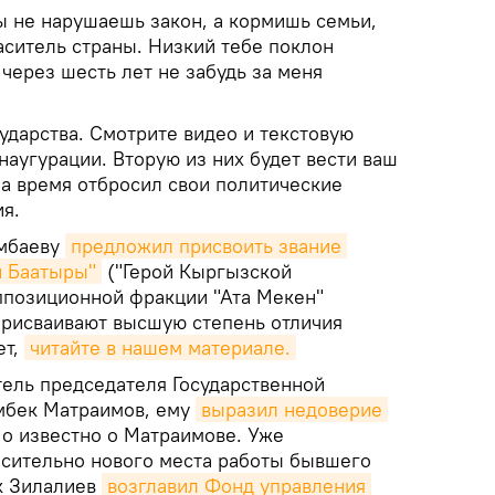
 Ты не нарушаешь закон, а кормишь семьи,
аситель страны. Низкий тебе поклон
через шесть лет не забудь за меня
сударства. Смотрите видео и текстовую
аугурации. Вторую из них будет вести ваш
на время отбросил свои политические
я.
амбаеву
предложил присвоить звание 
 Баатыры"
("Герой Кыргызской
оппозиционной фракции "Ата Мекен"
рисваивают высшую степень отличия
ет,
читайте в нашем материале.
тель председателя Государственной
мбек Матраимов, ему
выразил недоверие 
 о известно о Матраимове. Уже
осительно нового места работы бывшего
к Зилалиев
возглавил Фонд управления 