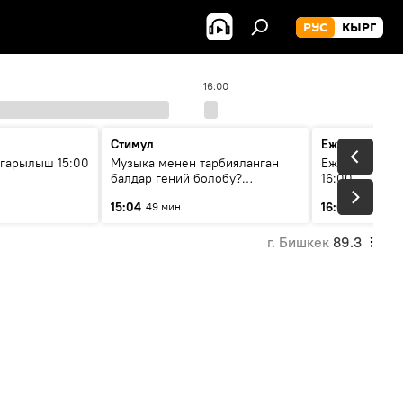
РУС
КЫРГ
16:00
Стимул
Ежедневные 
гарылыш 15:00
Музыка менен тарбияланган
Ежедневные н
балдар гений болобу?
16:00
Кыргыздын жашоосунда
15:04
16:01
49 мин
3 мин
музыканын орду
г. Бишкек
89.3