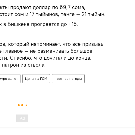
кты продают доллар по 69,7 сома,
стоит сом и 17 тыйынов, тенге — 21 тыйын.
х в Бишкеке прогреется до +15.
ов, который напоминает, что все призывы
е главное — не разменивать большое
ти. Спасибо, что дочитали до конца,
патрон из ствола.
курс валют
Цены на ГСМ
прогноз погоды