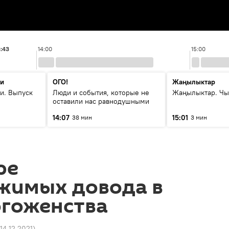
3:43
14:00
15:00
ти
ОГО!
Жаңылыктар
и. Выпуск
Люди и события, которые не
Жаңылыктар. Чы
оставили нас равнодушными
14:07
15:01
38 мин
3 мин
ре
жимых довода в
огоженства
 14.12.2021
)