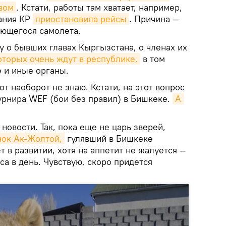
вом
. Кстати, работы там хватает, например,
ания КР
приостановила рейсы
. Причина —
ющегося самолета.
у о бывших главах Кыргызстана, о членах их
оторых очень ждут в республике,
в том
 и иные органы.
от наоборот не знаю. Кстати, на этот вопрос
урнира WEF (бои без правил) в Бишкеке.
А 
новости. Так, пока еще не царь зверей,
нок Ак-Жолтой,
гулявший в Бишкеке
т в развитии, хотя на аппетит не жалуется —
са в день. Чувствую, скоро придется