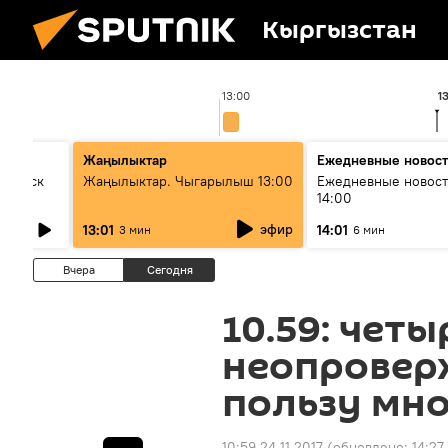
Кыргызстан
13:00
1
Жаңылыктар
Ежедневные новос
Выпуск
Жаңылыктар. Чыгарылыш 13:00
Ежедневные новост
14:00
эфир
13:01
14:01
3 мин
6 мин
Вчера
Сегодня
10.59: четы
неопровер
пользу мн
10:59 24.11.2017
(обновлено:
14:27