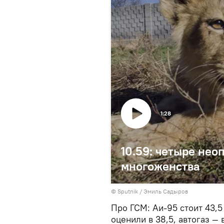
1:28
10.59: четыре нео
многоженства
©
Sputnik / Эмиль Садыров
Про ГСМ: Аи-95 стоит 43,5 
оценили в 38,5, автогаз — 