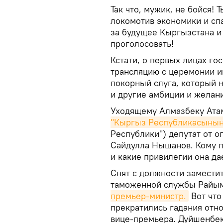
Так что, мужик, не бойся!
локомотив экономики и сп
за будущее Кыргызстана и 
проголосовать!
Кстати, о первых лицах го
трансляцию с церемонии ин
покорный слуга, который 
и другие амбиции и желани
Уходящему Алмазбеку Ат
"Кыргыз Республикасынын
Республики") депутат от 
Сайдулла Нышанов. Кому п
и какие привилегии она да
Снят с должности замести
таможенной службы Райы
премьер-министр.
Вот что
прекратились гадания отн
вице-премьера. Дуйшенбе