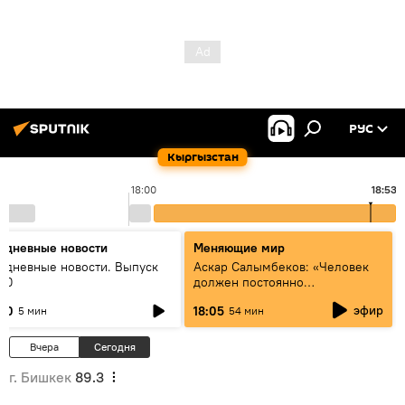
РУС
Кыргызстан
18:00
18:53
едневные новости
Меняющие мир
едневные новости. Выпуск
Аскар Салымбеков: «Человек
:00
должен постоянно
совершенствоваться»
эфир
:00
18:05
5 мин
54 мин
Вчера
Сегодня
г. Бишкек
89.3