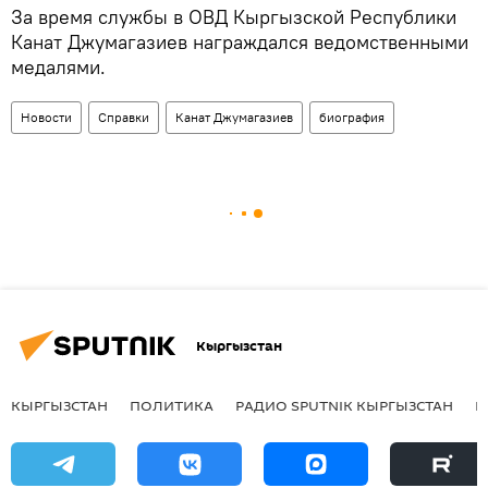
За время службы в ОВД Кыргызской Республики
Канат Джумагазиев награждался ведомственными
медалями.
Новости
Справки
Канат Джумагазиев
биография
Кыргызстан
КЫРГЫЗСТАН
ПОЛИТИКА
РАДИО SPUTNIK КЫРГЫЗСТАН
Р