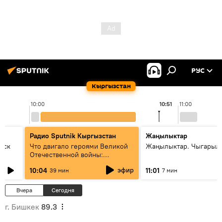
РУС
Кыргызстан
10:00
10:51
11:00
Радио Sputnik Кыргызстан
Жаңылыктар
уск
Что двигало героями Великой
Жаңылыктар. Чыгарылы
Отечественной войны:
вспоминая Чолпонбая
эфир
10:04
11:01
39 мин
7 мин
Тулебердиева
Вчера
Сегодня
г. Бишкек
89.3