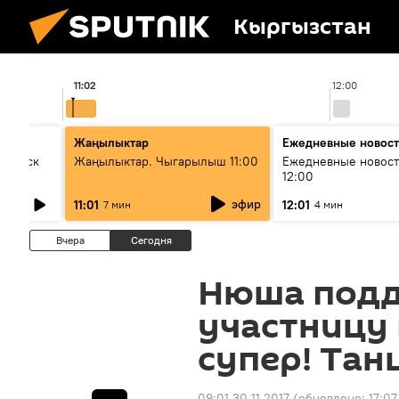
Кыргызстан
11:02
12:00
Жаңылыктар
Ежедневные новос
Выпуск
Жаңылыктар. Чыгарылыш 11:00
Ежедневные новост
12:00
эфир
11:01
12:01
7 мин
4 мин
Вчера
Сегодня
Нюша под
участницу 
супер! Тан
09:01 30.11.2017
(обновлено:
17:0