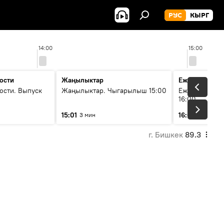
РУС
КЫРГ
14:00
15:00
ости
Жаңылыктар
Ежедневные 
ости. Выпуск
Жаңылыктар. Чыгарылыш 15:00
Ежедневные н
16:00
15:01
16:01
3 мин
3 мин
г. Бишкек
89.3