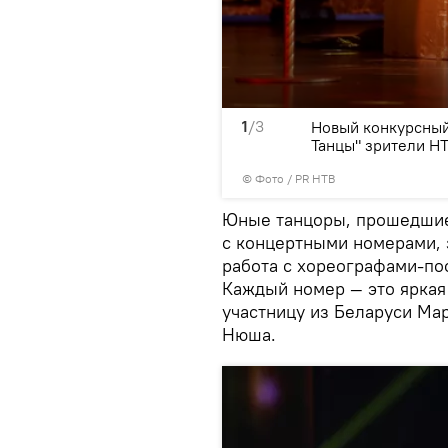
1
/3
танцами всего год.
Новый конкурсный
Танцы" зрители НТ
© Фото / PR НТВ
Юные танцоры, прошедшие 
с концертными номерами, 
работа с хореографами-по
Каждый номер — это яркая
участницу из Беларуси Ма
Нюша.