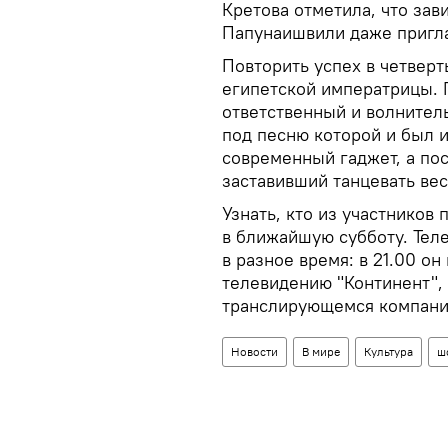
Кретова отметила, что зав
Папунаишвили даже пригла
Повторить успех в четвер
египетской императрицы. 
ответственный и волните
под песню которой и был 
современный гаджет, а пос
заставивший танцевать вес
Узнать, кто из участников
в ближайшую субботу. Тел
в разное время: в 21.00 о
телевидению "Континент", 
транслирующемся компания
Новости
В мире
Культура
ш