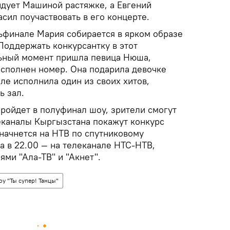
идует Машиной растяжке, а Евгений
сил поучаствовать в его концерте.
тьфинале Мария собирается в ярком образе
Поддержать конкурсантку в этот
льный момент пришла певица Нюша,
исполнен номер. Она подарила девочке
ле исполнила один из своих хитов,
ь зал.
 пройдет в полуфинал шоу, зрители смогут
еканалы Кыргызстана покажут конкурс
н начнется на НТВ по спутниковому
а в 22.00 — на телеканале НТС-НТВ,
ми "Ала-ТВ" и "Акнет".
оу "Ты супер! Танцы"