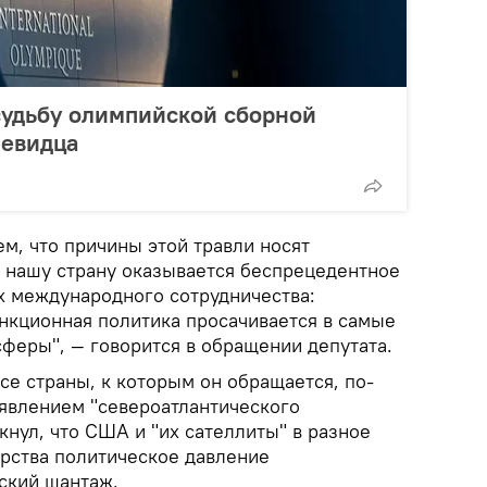
судьбу олимпийской сборной
чевидца
м, что причины этой травли носят
а нашу страну оказывается беспрецедентное
х международного сотрудничества:
нкционная политика просачивается в самые
феры", — говорится в обращении депутата.
се страны, к которым он обращается, по-
оявлением "североатлантического
нул, что США и "их сателлиты" в разное
арства политическое давление
ский шантаж.