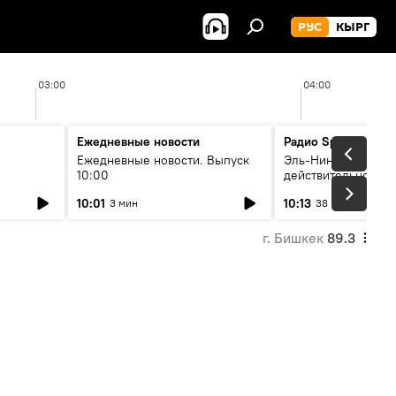
РУС
КЫРГ
03:00
04:00
Ежедневные новости
Радио Sputnik Кыр
Ежедневные новости. Выпуск
Эль-Ниньо, жара и 
10:00
действительно вли
 өнүгүү
погоду в Кыргызст
10:01
10:13
3 мин
38 мин
г. Бишкек
89.3