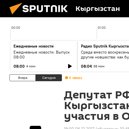
Кыргызстан
00:00
01:00
Ежедневные новости
Радио Sputnik Кыргызста
Ежедневные новости. Выпуск
Среда вместо воскресень
08:00
другие новшества: как бу
проходить выборы в КР?
08:00
08:04
4 мин
38 мин
Вчера
Сегодня
К эфиру
Депутат Р
Кыргызстан
участия в 
19:00 06.12.2017
(обновлено:
10:4