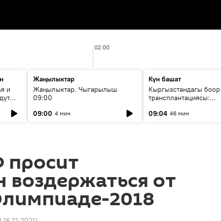
02:00
н
Жаңылыктар
Күн башат
я и
Жаңылыктар. Чыгарылыш
Кыргызстандагы боор
дут
09:00
трансплантациясы:
жетишкендиктер жана
09:00
09:04
4 мин
46 мин
келечеги
Ф просит
 воздержаться от
Олимпиаде-2018
8 16.12.2021
)