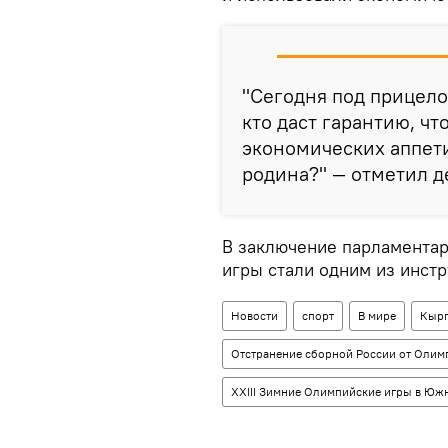
"Сегодня под прицело
кто даст гарантию, чт
экономических аппети
родина?" — отметил д
В заключение парламентар
игры стали одним из инст
Новости
спорт
В мире
Кырг
Отстранение сборной России от Олим
XXIII Зимние Олимпийские игры в Юж