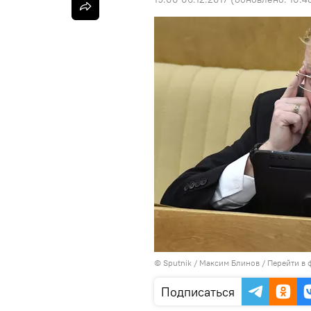
©
Sputnik
/ Максим Блинов
/
Перейти в 
Подписаться