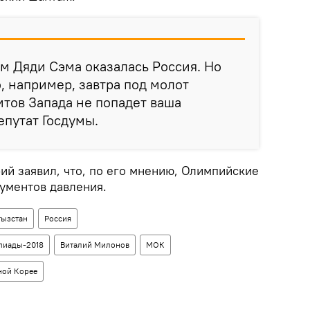
м Дяди Сэма оказалась Россия. Но
о, например, завтра под молот
тов Запада не попадет ваша
епутат Госдумы.
ий заявил, что, по его мнению, Олимпийские
рументов давления.
ызстан
Россия
пиады-2018
Виталий Милонов
МОК
ной Корее