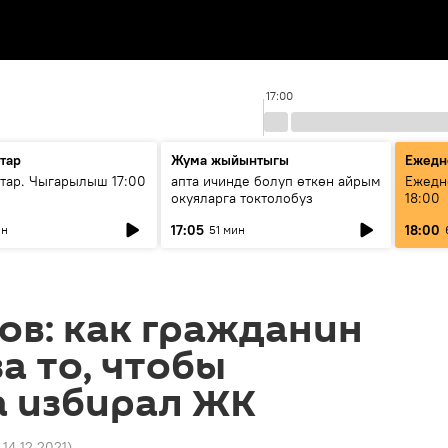
17:00
тар
Жума жыйынтыгы
Ежедн
ар. Чыгарылыш 17:00
апта ичинде болуп өткөн айрым
Ежедн
окуяларга токтолобуз
18:00
17:05
18:00
ин
51 мин
ов: как гражданин
а то, чтобы
а избирал ЖК
 14.12.2021
)