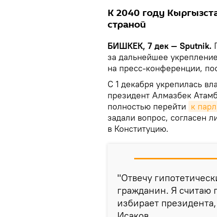
К 2040 году Кыргызст
страной
БИШКЕК, 7 дек — Sputnik.
Г
за дальнейшее укрепление
на пресс-конференции, по
С 1 декабря укрепилась вл
президент Алмазбек Атамба
полностью перейти
к пар
задали вопрос, согласен л
в Конституцию.
"Отвечу гипотетически
гражданин. Я считаю 
избирает президента, 
Исаков.