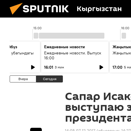
Кыргызстан
15:00
16:00
сүйлөйбүз
Ежедневные новости
Жаңылык
 — өз убагындагы
Ежедневные новости. Выпуск
Жаңылыкт
16:00
рологиялык кызмат
16:01
17:00
3 мин
5 м
ндөтүлүүдө
Вчера
Сегодня
Сапар Исак
выступаю з
президент
14:05 07.12.2017
(обновлено:
14:27