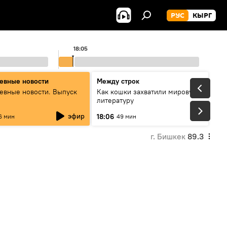
РУС
КЫРГ
18:05
19:00
евные новости
Между строк
евные новости. Выпуск
Как кошки захватили мировую
литературу
эфир
18:06
6 мин
49 мин
г. Бишкек
89.3