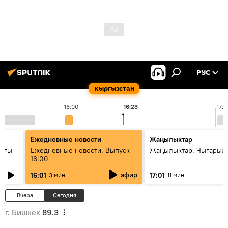
РУС
Кыргызстан
16:00
16:23
17:0
Ежедневные новости
Жаңылыктар
дагы
Ежедневные новости. Выпуск
Жаңылыктар. Чыгарыл
16:00
ызмат
эфир
16:01
17:01
3 мин
11 мин
Вчера
Сегодня
г. Бишкек
89.3