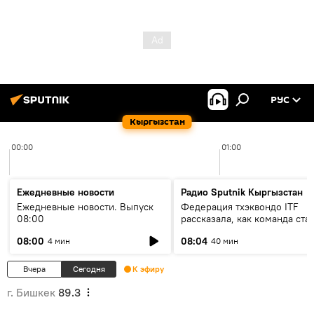
РУС
Кыргызстан
00:00
01:00
Ежедневные новости
Радио Sputnik Кыргызстан
Ежедневные новости. Выпуск
Федерация тхэквондо ITF
08:00
рассказала, как команда ста
жертвой мошенников
08:00
08:04
4 мин
40 мин
Вчера
Сегодня
К эфиру
г. Бишкек
89.3