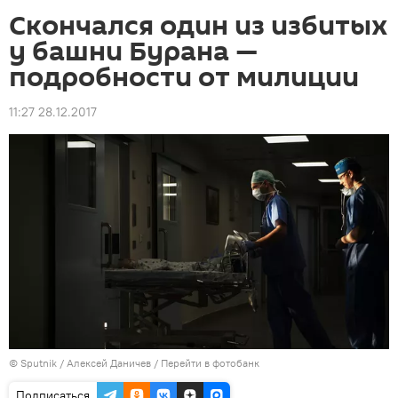
Скончался один из избитых
у башни Бурана —
подробности от милиции
11:27 28.12.2017
©
Sputnik
/ Алексей Даничев
/
Перейти в фотобанк
Подписаться