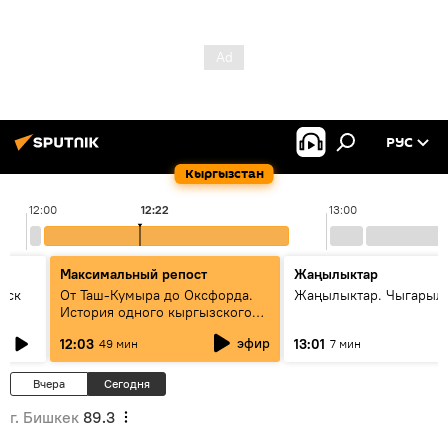
РУС
Кыргызстан
12:00
12:22
13:00
Максимальный репост
Жаңылыктар
уск
От Таш-Кумыра до Оксфорда.
Жаңылыктар. Чыгарыл
История одного кыргызского
динозавра
эфир
12:03
13:01
49 мин
7 мин
Вчера
Сегодня
г. Бишкек
89.3