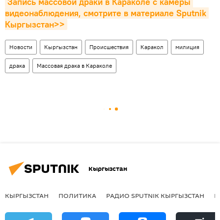
Запись массовой драки в Караколе с камеры 
видеонаблюдения, смотрите в материале Sputnik 
Кыргызстан>>
Новости
Кыргызстан
Происшествия
Каракол
милиция
драка
Массовая драка в Караколе
Кыргызстан
КЫРГЫЗСТАН
ПОЛИТИКА
РАДИО SPUTNIK КЫРГЫЗСТАН
Р