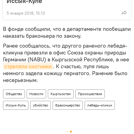
Иссык-Куле
5 января 2018, 15:13
В фонде сообщили, что в департаменте пообещали
наказать браконьера по закону.
Ранее сообщалось, что другого раненого лебедя-
кликуна привезли в офис Союза охраны природы
Германии (NABU) в Кыргызской Республике, в нее
стреляли охотники
. К счастью, пуля лишь
немного задела кожицу пернатого. Ранение было
несерьезным.
Общество
Новости
Кыргызстан
Происшествия
Иссык-Куль
убийство
браконьерство
лебедь-кликун