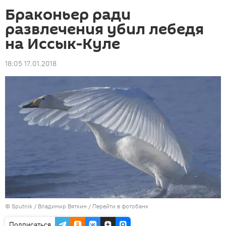
Браконьер ради
развлечения убил лебедя
на Иссык-Куле
18:05 17.01.2018
©
Sputnik
/ Владимир Вяткин
/
Перейти в фотобанк
Подписаться