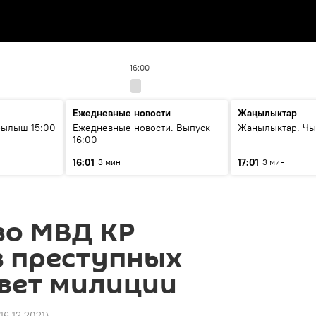
16:00
Ежедневные новости
Жаңылыктар
рылыш 15:00
Ежедневные новости. Выпуск
Жаңылыктар. Чы
16:00
16:01
17:01
3 мин
3 мин
во МВД КР
в преступных
твет милиции
 16.12.2021
)