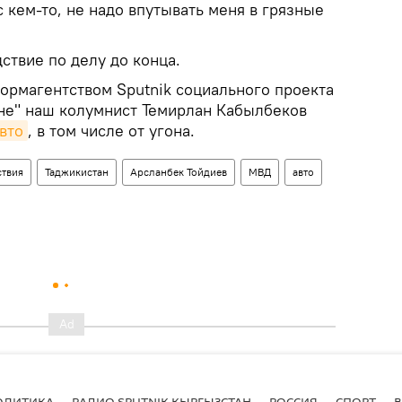
с кем-то, не надо впутывать меня в грязные
ствие по делу до конца.
ормагентством Sputnik социального проекта
не" наш колумнист Темирлан Кабылбеков
вто
, в том числе от угона.
твия
Таджикистан
Арсланбек Тойдиев
МВД
авто
ОЛИТИКА
РАДИО SPUTNIK КЫРГЫЗСТАН
РОССИЯ
СПОРТ