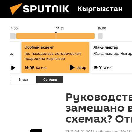
Кыргызстан
14:00
14:31
15:00
Особый акцент
Жаңылыктар
Выпуск
Где находилась историческая
Жаңылыктар. Чыга
прародина кыргызов
эфир
14:05
15:01
53 мин
3 мин
Вчера
Сегодня
Руководст
замешано 
схемах? О
13:11 24.01.2018
(обновлено:
10:48