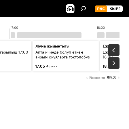
РУС
КЫРГ
17:00
18:00
Жума жыйынтыгы
Ежедневные 
гарылыш 17:00
Апта ичинде болуп өткөн
Ежедневные н
айрым окуяларга токтолобуз
18:00
17:05
18:01
45 мин
5 мин
г. Бишкек
89.3