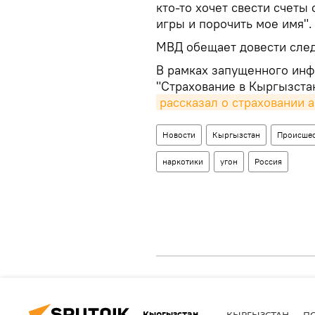
кто-то хочет свести счеты 
игры и порочить мое имя".
МВД обещает довести след
В рамках запущенного инф
"Страхование в Кыргызста
рассказал о страховании а
Новости
Кыргызстан
Происшес
наркотики
угон
Россия
Кыргызстан
КЫРГЫЗСТАН
П