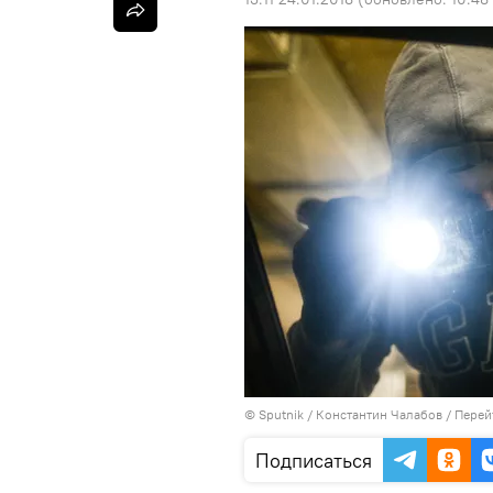
©
Sputnik
/ Константин Чалабов
/
Перей
Подписаться