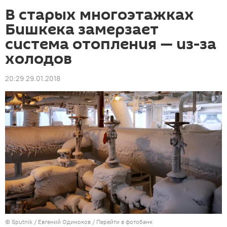
В старых многоэтажках
Бишкека замерзает
система отопления — из-за
холодов
20:29 29.01.2018
©
Sputnik
/ Евгений Одиноков
/
Перейти в фотобанк