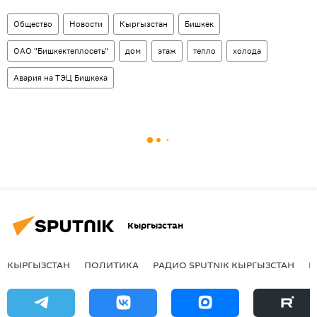
Общество
Новости
Кыргызстан
Бишкек
ОАО "Бишкектеплосеть"
дом
этаж
тепло
холода
Авария на ТЭЦ Бишкека
Кыргызстан
КЫРГЫЗСТАН
ПОЛИТИКА
РАДИО SPUTNIK КЫРГЫЗСТАН
Р