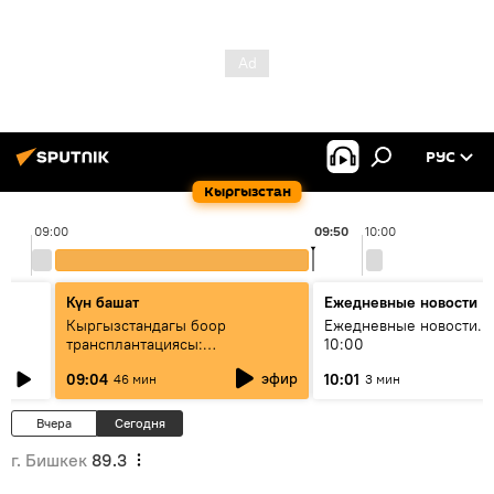
РУС
Кыргызстан
09:00
09:50
10:00
Күн башат
Ежедневные новости
Кыргызстандагы боор
Ежедневные новости. 
трансплантациясы:
10:00
жетишкендиктер жана өнүгүү
эфир
09:04
10:01
46 мин
3 мин
келечеги
Вчера
Сегодня
г. Бишкек
89.3