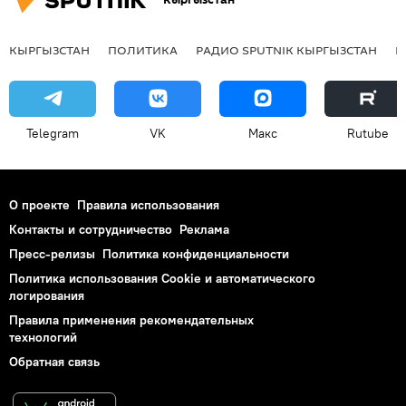
КЫРГЫЗСТАН
ПОЛИТИКА
РАДИО SPUTNIK КЫРГЫЗСТАН
Р
Telegram
VK
Макс
Rutube
О проекте
Правила использования
Контакты и сотрудничество
Реклама
Пресс-релизы
Политика конфиденциальности
Политика использования Cookie и автоматического
логирования
Правила применения рекомендательных
технологий
Обратная связь