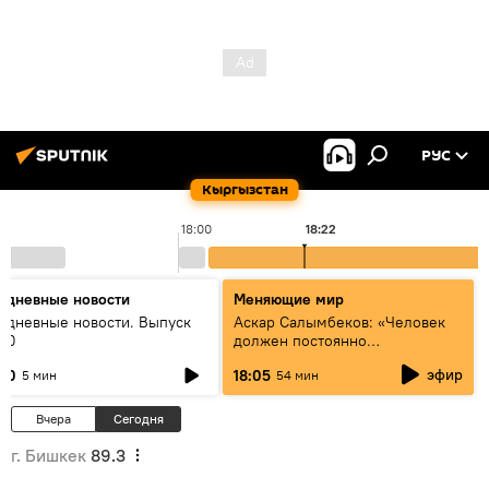
РУС
Кыргызстан
18:00
18:22
едневные новости
Меняющие мир
едневные новости. Выпуск
Аскар Салымбеков: «Человек
:00
должен постоянно
совершенствоваться»
эфир
:00
18:05
5 мин
54 мин
Вчера
Сегодня
г. Бишкек
89.3