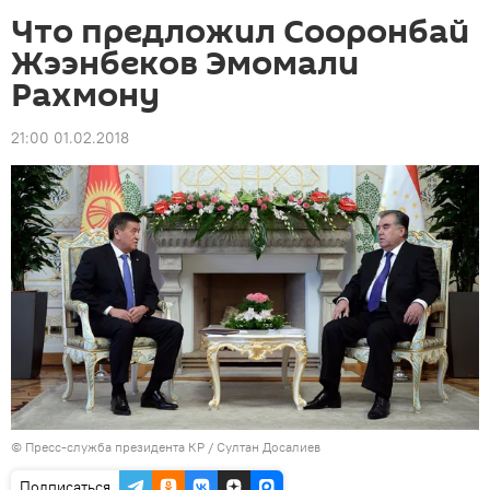
Что предложил Сооронбай
Жээнбеков Эмомали
Рахмону
21:00 01.02.2018
©
Пресс-служба президента КР / Султан Досалиев
Подписаться