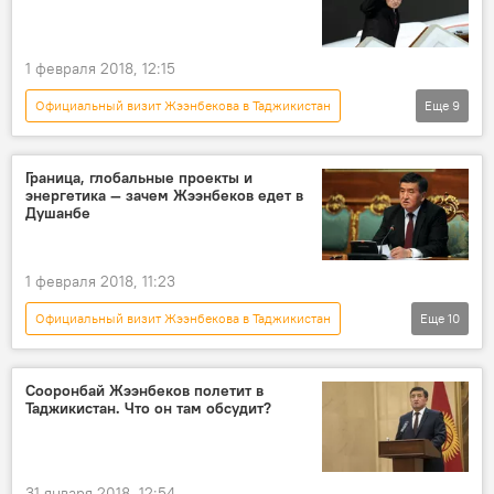
Официальный визит
Кыргызстан
1 февраля 2018, 12:15
Официальный визит Жээнбекова в Таджикистан
Еще
9
Политика
Новости
В мире
Кыргызстан
Азия
Граница, глобальные проекты и
энергетика — зачем Жээнбеков едет в
Эмомали Рахмон
Сооронбай Жээнбеков
Душанбе
граница
визит
1 февраля 2018, 11:23
Официальный визит Жээнбекова в Таджикистан
Еще
10
Политика
Новости
В мире
Кыргызстан
Мнение
Азия
Сооронбай Жээнбеков полетит в
Таджикистан. Что он там обсудит?
Таджикистан
Эмомали Рахмон
Сооронбай Жээнбеков
визит
31 января 2018, 12:54