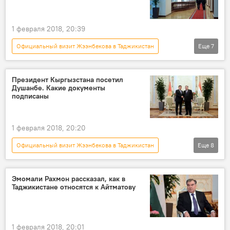
визит
граница
1 февраля 2018, 20:39
Официальный визит Жээнбекова в Таджикистан
Еще
7
Политика
Новости
Кыргызстан
Душанбе
Сооронбай Жээнбеков
Президент Кыргызстана посетил
Душанбе. Какие документы
визит
заявление
подписаны
1 февраля 2018, 20:20
Официальный визит Жээнбекова в Таджикистан
Еще
8
Политика
Новости
Кыргызстан
Таджикистан
Сооронбай Жээнбеков
Эмомали Рахмон рассказал, как в
Таджикистане относятся к Айтматову
визит
документы
подписание
1 февраля 2018, 20:01