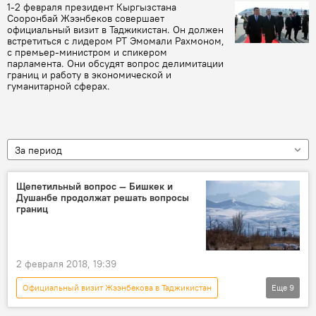
1-2 февраля президент Кыргызстана
Сооронбай Жээнбеков совершает
официальный визит в Таджикистан. Он должен
встретиться с лидером РТ Эмомали Рахмоном,
с премьер-министром и спикером
парламента. Они обсудят вопрос делимитации
границ и работу в экономической и
гуманитарной сферах.
За период
Щепетильный вопрос — Бишкек и
Душанбе продолжат решать вопросы
границ
2 февраля 2018, 19:39
Официальный визит Жээнбекова в Таджикистан
Еще
9
Политика
Новости
В мире