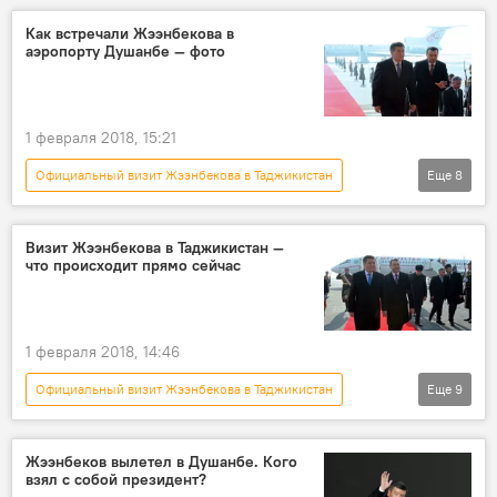
Кыргызстан
Азия
Таджикистан
Как встречали Жээнбекова в
аэропорту Душанбе — фото
Эмомали Рахмон
Сооронбай Жээнбеков
сотрудничество
Официальный визит
1 февраля 2018, 15:21
Официальный визит Жээнбекова в Таджикистан
Еще
8
Общество
Новости
Кыргызстан
Политика
Таджикистан
Душанбе
Визит Жээнбекова в Таджикистан —
что происходит прямо сейчас
Сооронбай Жээнбеков
Кохир Расулзода
1 февраля 2018, 14:46
Официальный визит Жээнбекова в Таджикистан
Еще
9
Политика
Новости
В мире
Азия
Таджикистан
Жээнбеков вылетел в Душанбе. Кого
взял с собой президент?
Сооронбай Жээнбеков
встреча