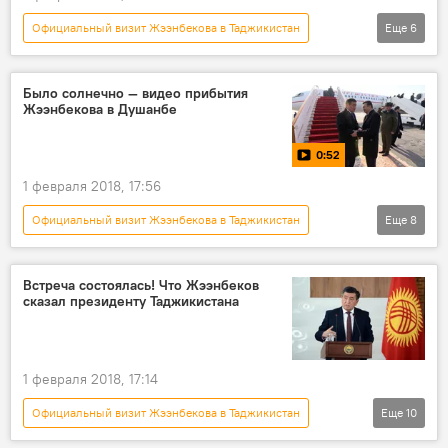
Официальный визит Жээнбекова в Таджикистан
Еще
6
Общество
Новости
Кыргызстан
Таджикистан
Эмомали Рахмон
Было солнечно — видео прибытия
Жээнбекова в Душанбе
Сооронбай Жээнбеков
0:52
1 февраля 2018, 17:56
Официальный визит Жээнбекова в Таджикистан
Еще
8
Общество
Новости
видео
Кыргызстан
Мультимедиа
Встреча состоялась! Что Жээнбеков
сказал президенту Таджикистана
Таджикистан
Сооронбай Жээнбеков
визит
1 февраля 2018, 17:14
Официальный визит Жээнбекова в Таджикистан
Еще
10
Политика
Новости
В мире