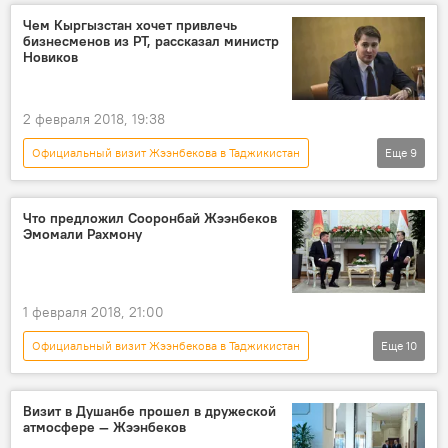
Кыргызстан
Азия
Чем Кыргызстан хочет привлечь
бизнесменов из РТ, рассказал министр
Курбанбай Искандаров
государство
Новиков
работа
Официальный визит
2 февраля 2018, 19:38
Официальный визит Жээнбекова в Таджикистан
Еще
9
Новости
Кыргызстан
экономика
Таджикистан
Баткенская область
Что предложил Сооронбай Жээнбеков
Эмомали Рахмону
Бишкекский СЭЗ
работа
бизнес
предприниматель
1 февраля 2018, 21:00
Официальный визит Жээнбекова в Таджикистан
Еще
10
Политика
Новости
В мире
Кыргызстан
Азия
Таджикистан
Визит в Душанбе прошел в дружеской
атмосфере — Жээнбеков
Эмомали Рахмон
Сооронбай Жээнбеков