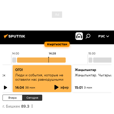
РУС
Кыргызстан
14:00
14:28
15:00
ОГО!
Жаңылыктар
уск
Люди и события, которые не
Жаңылыктар. Чыгарыл
оставили нас равнодушными
эфир
14:04
15:01
38 мин
3 мин
Вчера
Сегодня
г. Бишкек
89.3