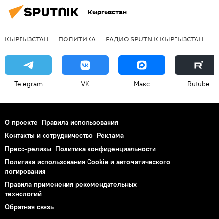
Кыргызстан
КЫРГЫЗСТАН
ПОЛИТИКА
РАДИО SPUTNIK КЫРГЫЗСТАН
Р
Telegram
VK
Макс
Rutube
О проекте
Правила использования
Контакты и сотрудничество
Реклама
Пресс-релизы
Политика конфиденциальности
Политика использования Cookie и автоматического
логирования
Правила применения рекомендательных
технологий
Обратная связь