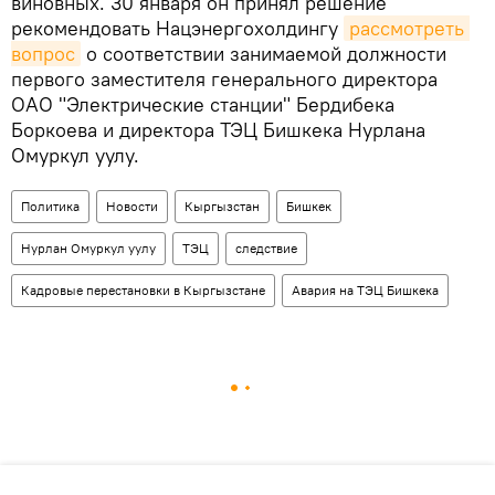
виновных. 30 января он принял решение
рекомендовать Нацэнергохолдингу
рассмотреть 
вопрос
о соответствии занимаемой должности
первого заместителя генерального директора
ОАО "Электрические станции" Бердибека
Боркоева и директора ТЭЦ Бишкека Нурлана
Омуркул уулу.
Политика
Новости
Кыргызстан
Бишкек
Нурлан Омуркул уулу
ТЭЦ
следствие
Кадровые перестановки в Кыргызстане
Авария на ТЭЦ Бишкека