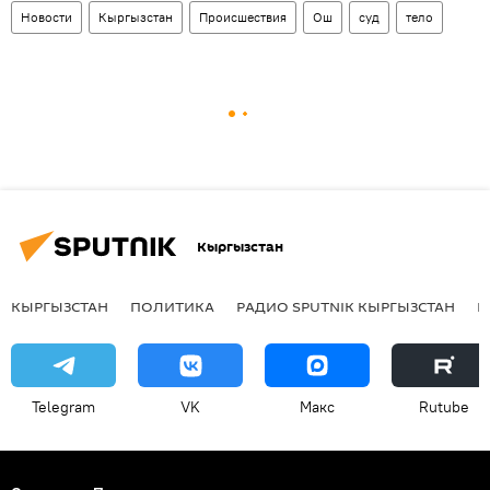
Новости
Кыргызстан
Происшествия
Ош
суд
тело
Кыргызстан
КЫРГЫЗСТАН
ПОЛИТИКА
РАДИО SPUTNIK КЫРГЫЗСТАН
Р
Telegram
VK
Макс
Rutube