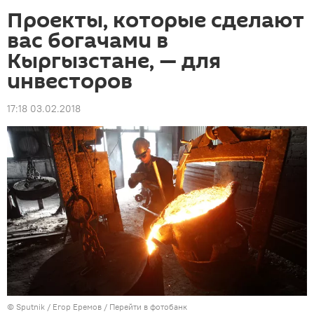
Проекты, которые сделают
вас богачами в
Кыргызстане, — для
инвесторов
17:18 03.02.2018
©
Sputnik
/ Егор Еремов
/
Перейти в фотобанк