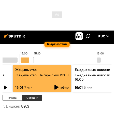
РУС
Кыргызстан
15:00
15:10
16:00
Жаңылыктар
Ежедневные новости
кая
Жаңылыктар. Чыгарылыш 15:00
Ежедневные новости. 
16:00
эфир
15:01
16:01
7 мин
3 мин
Вчера
Сегодня
г. Бишкек
89.3