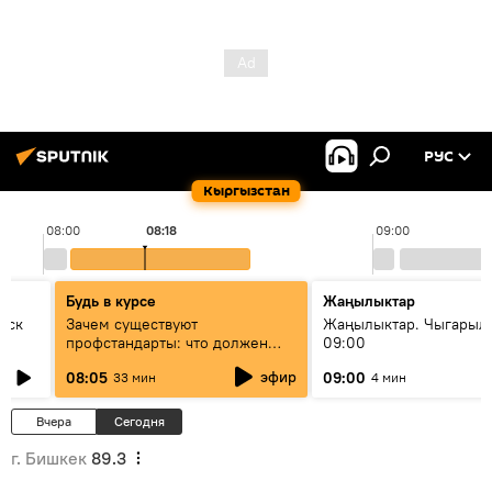
РУС
Кыргызстан
08:00
08:18
09:00
Будь в курсе
Жаңылыктар
уск
Зачем существуют
Жаңылыктар. Чыгары
профстандарты: что должен
09:00
знать каждый специалист о
эфир
08:05
09:00
33 мин
4 мин
своей профессии
Вчера
Сегодня
г. Бишкек
89.3