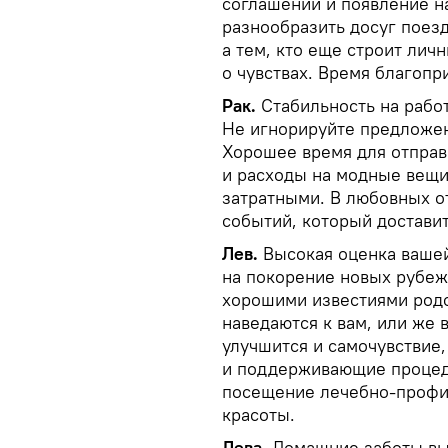
соглашений и появление 
разнообразить досуг поез
а тем, кто еще строит лич
о чувствах. Время благопр
Рак.
Стабильность на рабо
Не игнорируйте предложен
Хорошее время для отправ
и расходы на модные вещи
затратными. В любовных 
событий, который достави
Лев.
Высокая оценка вашей
на покорение новых рубеж
хорошими известиями родс
наведаются к вам, или же 
улучшится и самочувствие,
и поддерживающие процед
посещение лечебно-профил
красоты.
Дева.
Домашние заботы вы