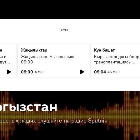
02:00
н
Жаңылыктар
Күн башат
я и
Жаңылыктар. Чыгарылыш
Кыргызстандагы боор
дут
09:00
трансплантациясы:
жетишкендиктер жана
09:00
09:04
4 мин
46 мин
келечеги
ргызстан
ересных людях слушайте на радио Sputnik