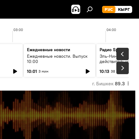
РУС
КЫРГ
03:00
04:00
Ежедневные новости
Радио Sputnik Кыр
Ежедневные новости. Выпуск
Эль-Ниньо, жара и 
10:00
действительно вли
 өнүгүү
погоду в Кыргызст
10:01
10:13
3 мин
38 мин
г. Бишкек
89.3