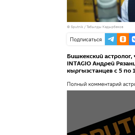
©
Sputnik / Табылды Кадырбеков
Подписаться
Бишкекский астролог,
INTAGIO Андрей Рязан
кыргызстанцев с 5 по 
Полный комментарий астро