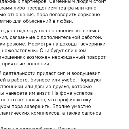
надежных партнеров. Семейным людям стоит
дками либо посещением театра или кино,
ные отношения, пора поговорить серьезно
иятно для объяснений в любви.
те даст надежду на пополнение кошелька.
ия, связанные с дополнительной работой.
ки резюме. Несмотря на доходы, вечеринки
 нежелательны. Они будут слишком
отношениях возможен неожиданный поворот
т приятные волнения.
 деятельности придаст сил и воодушевит
ей в работе, бизнесе или учебе. Порадуют
твенники или давние друзья, которые
вы нанесете им визит. На фоне успехов
 но это не означает, что профилактику
уры пора завершить. Вполне уместно
актических комплексов, а также салонов
йдут на передний план. Ремонт