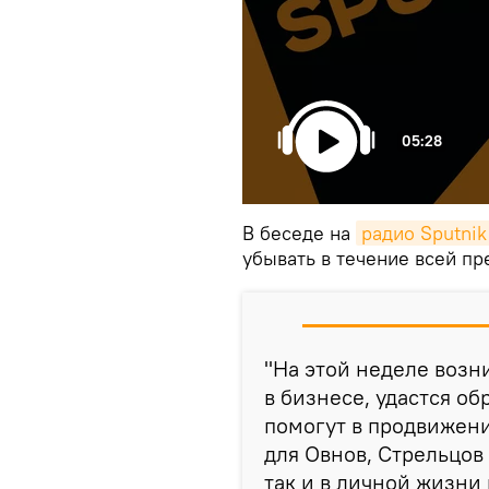
05:28
В беседе на
радио Sputni
убывать в течение всей п
"На этой неделе воз
в бизнесе, удастся о
помогут в продвижени
для Овнов, Стрельцов 
так и в личной жизни